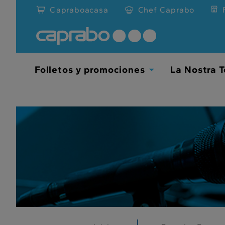
???
Capraboacasa
Chef Caprabo
label.access.jump.content???
Folletos y promociones
La Nostra T
TOGGLE
DROPDOWN