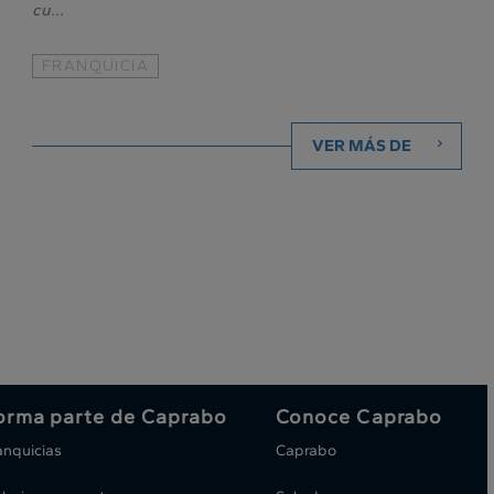
cu...
FRANQUICIA
VER MÁS DE
orma parte de Caprabo
Conoce Caprabo
anquicias
Caprabo