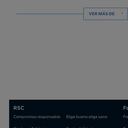
VER MÁS DE
RSC
F
Compromiso responsable
Elige bueno elige sano
Fr