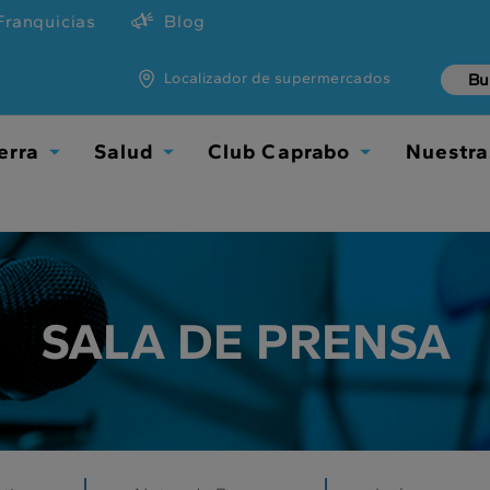
Franquicias
Blog
Localizador de supermercados
erra
Salud
Club Caprabo
Nuestra
TOGGLE
TOGGLE
TOGGLE
DROPDOWN
DROPDOWN
DROPDOWN
SALA DE PRENSA