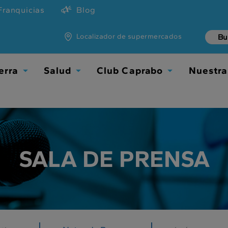
Franquicias
Blog
Localizador de supermercados
erra
Salud
Club Caprabo
Nuestra
TOGGLE
TOGGLE
TOGGLE
DROPDOWN
DROPDOWN
DROPDOWN
SALA DE PRENSA