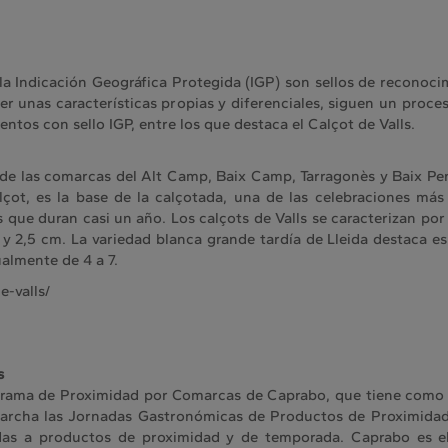
 Indicación Geográfica Protegida (IGP) son sellos de reconocim
unas características propias y diferenciales, siguen un proces
ntos con sello IGP, entre los que destaca el Calçot de Valls.
 de las comarcas del Alt Camp, Baix Camp, Tarragonès y Baix Pen
çot, es la base de la calçotada, una de las celebraciones más 
s que duran casi un año. Los calçots de Valls se caracterizan po
7 y 2,5 cm. La variedad blanca grande tardía de Lleida destaca e
almente de 4 a 7.
e-valls/
s
rama de Proximidad por Comarcas de Caprabo, que tiene como o
rcha las Jornadas Gastronómicas de Productos de Proximidad e
adas a productos de proximidad y de temporada. Caprabo es