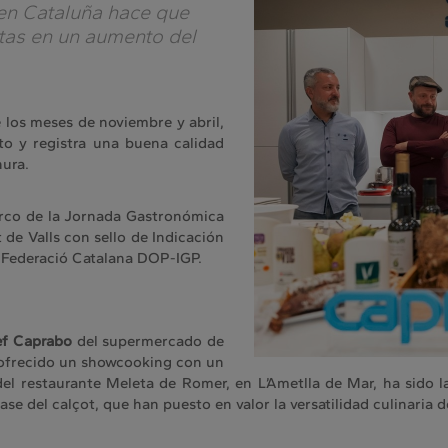
en Cataluña hace que
tas en un aumento del
 los meses de noviembre y abril,
o y registra una buena calidad
nura.
arco de la Jornada Gastronómica
de Valls con sello de Indicación
a Federació Catalana DOP-IGP.
ef Caprabo
del supermercado de
a ofrecido un showcooking con un
del restaurante Meleta de Romer, en L’Ametlla de Mar, ha sido 
se del calçot, que han puesto en valor la versatilidad culinaria