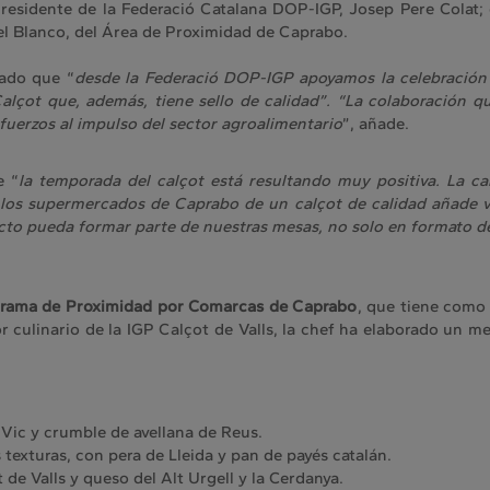
residente de la Federació Catalana DOP-IGP, Josep Pere Colat; 
el Blanco, del Área de Proximidad de Caprabo.
ado que “
desde la Federació DOP-IGP apoyamos la celebración
lçot que, además, tiene sello de calidad”. “La colaboración 
uerzos al impulso del sector agroalimentario
”, añade.
e “
la temporada del calçot está resultando muy positiva. La c
 los supermercados de Caprabo de un calçot de calidad añade v
to pueda formar parte de nuestras mesas, no solo en formato d
rama de Proximidad por Comarcas de Caprabo
, que tiene como
or culinario de la IGP Calçot de Valls, la chef ha elaborado un 
Vic y crumble de avellana de Reus.
 texturas, con pera de Lleida y pan de payés catalán.
de Valls y queso del Alt Urgell y la Cerdanya.