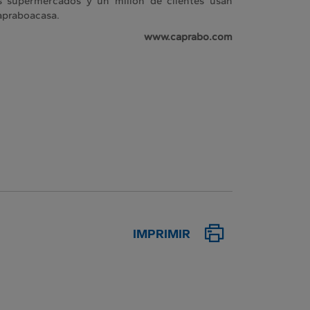
 supermercados y un millón de clientes usan
Capraboacasa.
www.caprabo.com
IMPRIMIR