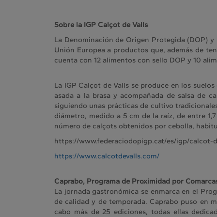
Sobre la IGP Calçot de Valls
La Denominación de Origen Protegida (DOP) y la
Unión Europea a productos que, además de tener 
cuenta con 12 alimentos con sello DOP y 10 alime
La IGP Calçot de Valls se produce en los suelos
asada a la brasa y acompañada de salsa de cal
siguiendo unas prácticas de cultivo tradicionale
diámetro, medido a 5 cm de la raíz, de entre 1,
número de calçots obtenidos por cebolla, habitu
https://www.federaciodopigp.cat/es/igp/calcot-d
https://www.calcotdevalls.com/
Caprabo, Programa de Proximidad por Comarca
La jornada gastronómica se enmarca en el Prog
de calidad y de temporada. Caprabo puso en ma
cabo más de 25 ediciones, todas ellas dedic