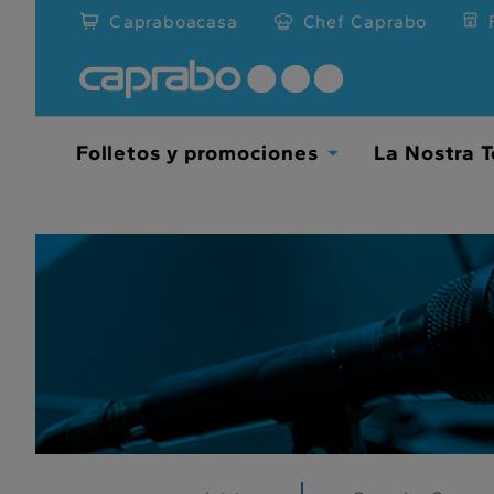
???
Capraboacasa
Chef Caprabo
label.access.jump.content???
Folletos y promociones
La Nostra T
TOGGLE
DROPDOWN