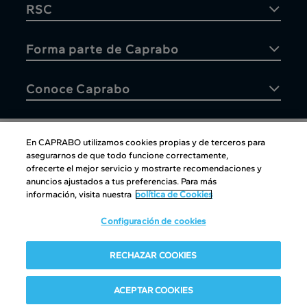
RSC
Forma parte de Caprabo
Conoce Caprabo
En CAPRABO utilizamos cookies propias y de terceros para
asegurarnos de que todo funcione correctamente,
Atención al cliente
ofrecerte el mejor servicio y mostrarte recomendaciones y
anuncios ajustados a tus preferencias. Para más
información, visita nuestra
política de Cookies
Configuración de cookies
Atención al cliente
|
Copyright
|
Política de cookies
|
Aviso
RECHAZAR COOKIES
legal
|
Canal interno de información
Condiciones del club
|
Política de Protección de datos
ACEPTAR COOKIES