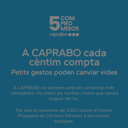
Centims
???
label.access.jump.content???
Solidaris
A CAPRABO cada
cèntim compta
Petits gestos poden canviar vides
A CAPRABO col·laborem amb els col·lectius més
vulnerables i facilitem als nostres clients que també
puguin fer-ho.
Per això al novembre de 2020 iniciem el nostre
Programa de Cèntims Solidaris a les nostres
botigues.