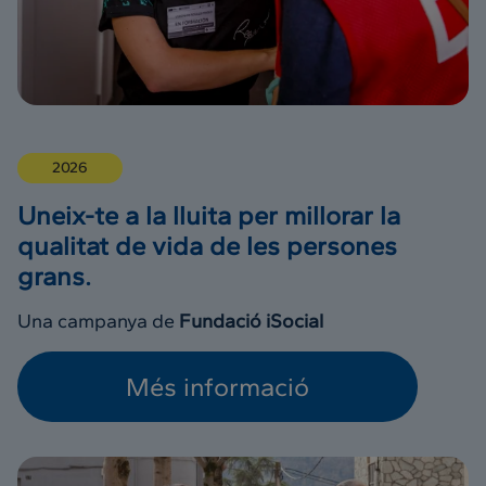
2026
Uneix-te a la lluita per millorar la
qualitat de vida de les persones
grans.
Una campanya de
Fundació iSocial
Més informació