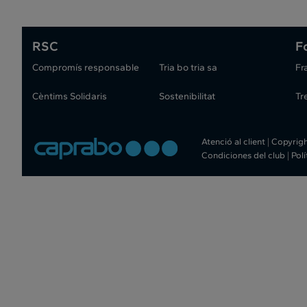
RSC
F
Compromís responsable
Tria bo tria sa
Fr
Cèntims Solidaris
Sostenibilitat
Tr
Atenció al client
|
Copyrig
Condiciones del club
|
Pol