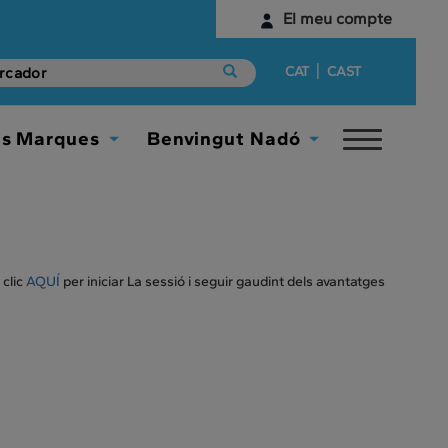
El meu compte
Identifica't
|
CAT
CAST
Encara no tens un compte digital?
es Marques
Benvingut Nadó
Toggle
Toggle Dropdown
Toggle Dropdown
Comença aquí
navigat
 clic
AQUÍ
per iniciar La sessió i seguir gaudint dels avantatges