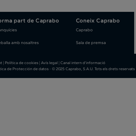
orma part de Caprabo
Coneix Caprabo
anquícies
Caprabo
eballa amb nosaltres
Sala de premsa
ht
|
Política de cookies
|
Avís legal
|
Canal intern d'informació
ítica de Protección de datos
-
© 2025 Caprabo, S.A.U. Tots els drets reservats