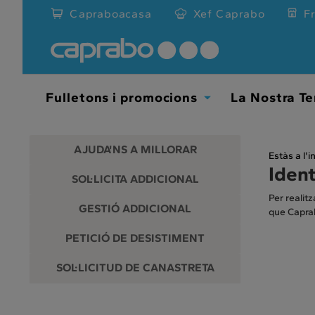
Anar
Capraboacasa
Xef Caprabo
F
al
contingut
principal
de
la
pàgina
Fulletons i promocions
La Nostra Te
Toggle Dropdown
AJUDA'NS A MILLORAR
Estàs a l'in
Ident
SOL·LICITA ADDICIONAL
Per realitz
GESTIÓ ADDICIONAL
que Caprab
PETICIÓ DE DESISTIMENT
SOL·LICITUD DE CANASTRETA