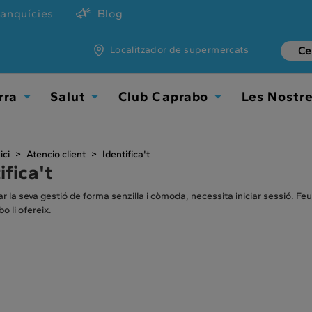
ranquícies
Blog
Localitzador de supermercats
rra
Salut
Club Caprabo
Les Nostr
Toggle Dropdown
Toggle Dropdown
Toggle Dropdown
ici
Atencio client
Identifica't
ifica't
ar la seva gestió de forma senzilla i còmoda, necessita iniciar sessió. Feu
o li ofereix.