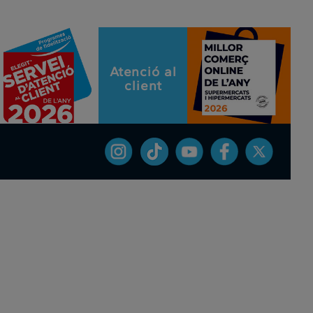
Atenció al
client