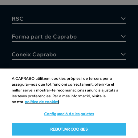
RSC
Forma part de Caprabo
Coneix Caprabo
A CAPRABO utilitzem cookies pròpies i de tercers per a
assegurar-nos que tot funcioni correctament, oferir-te el
Atenció al client
millor servei i mostrar-te recomanacions i anuncis ajustats a
les teves preferències. Per a més informació, visita la
nostra
política de cookies
Configuració de les galetes
Atenció al client
|
Copyright
|
Política de cookies
|
Avís legal
|
REBUTJAR COOKIES
Canal intern d'informació