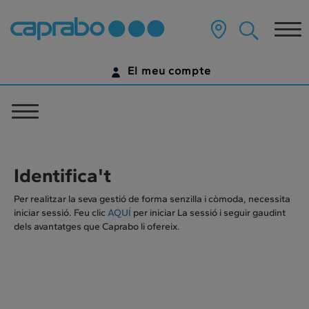
Anar
al
Tog
contingut
principal
nav
de
El meu compte
la
pàgina
IDENTIFICA'T
Toggle
navigation
ENCARA NO TENS UN COMPTE DIGITAL?
COMENÇA AQUÍ
Identifica't
Per realitzar la seva gestió de forma senzilla i còmoda, necessita
iniciar sessió. Feu clic
AQUÍ
per iniciar La sessió i seguir gaudint
dels avantatges que Caprabo li ofereix.