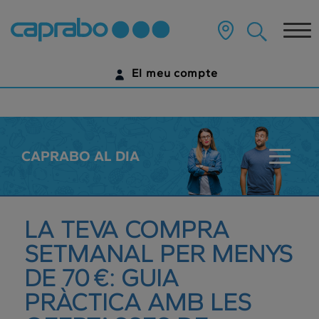
???
label.access.jump.content???
Tog
nav
El meu compte
IDENTIFICA'T
ENCARA NO TENS UN COMPTE DIGITAL?
CAPRABO AL DIA
???
COMENÇA AQUÍ
key.sala
LA TEVA COMPRA
SETMANAL PER MENYS
DE 70 €: GUIA
PRÀCTICA AMB LES