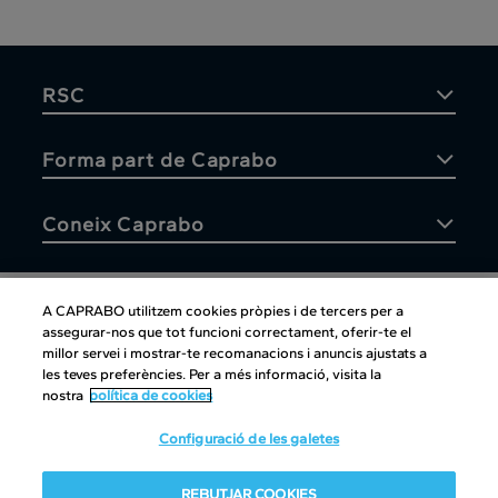
RSC
Forma part de Caprabo
Coneix Caprabo
A CAPRABO utilitzem cookies pròpies i de tercers per a
assegurar-nos que tot funcioni correctament, oferir-te el
Atenció al client
millor servei i mostrar-te recomanacions i anuncis ajustats a
les teves preferències. Per a més informació, visita la
nostra
política de cookies
Configuració de les galetes
Atenció al client
|
Copyright
|
Política de cookies
|
Avís legal
|
REBUTJAR COOKIES