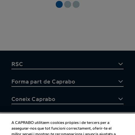
RSC
Forma part de Caprabo
Coneix Caprabo
A CAPRABO utilitzem cookies pròpies i de tercers per a
assegurar-nos que tot funcioni correctament, oferir-te el
Atenció al client
millor servei i mostrar-te recomanacions i anuncis ajustats a