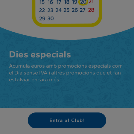
Dies especials
Acumula euros amb promocions especials com
el Día sense IVA i altres promocions que et fan
estalviar encara més.
Entra al Club!