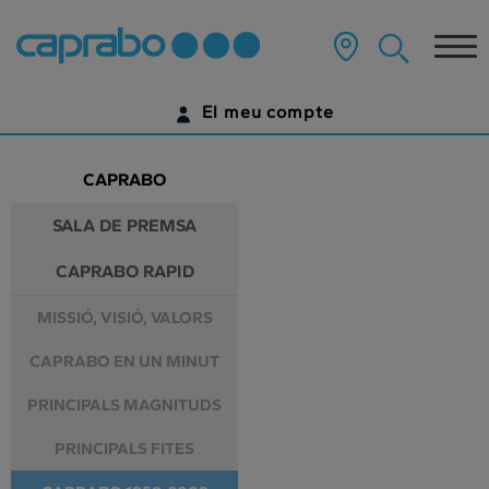
Anar
al
Tog
contingut
principal
nav
de
El meu compte
la
pàgina
IDENTIFICA'T
CAPRABO
ENCARA NO TENS UN COMPTE DIGITAL?
SALA DE PREMSA
COMENÇA AQUÍ
CAPRABO RAPID
MISSIÓ, VISIÓ, VALORS
CAPRABO EN UN MINUT
PRINCIPALS MAGNITUDS
PRINCIPALS FITES