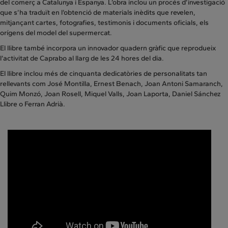
del comerç a Catalunya i Espanya. L’obra inclou un procés d’investigació
que s’ha traduït en l’obtenció de materials inèdits que revelen,
mitjançant cartes, fotografies, testimonis i documents oficials, els
orígens del model del supermercat.
El llibre també incorpora un innovador quadern gràfic que reprodueix
l’activitat de Caprabo al llarg de les 24 hores del dia.
El llibre inclou més de cinquanta dedicatòries de personalitats tan
rellevants com José Montilla, Ernest Benach, Joan Antoni Samaranch,
Quim Monzó, Joan Rosell, Miquel Valls, Joan Laporta, Daniel Sánchez
Llibre o Ferran Adrià.