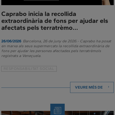
Caprabo inicia la recollida
extraordinària de fons per ajudar els
afectats pels terratrèmo...
Barcelona, 26 de juny de 2026.- Caprabo ha posat
26/06/2026
en marxa als seus supermercats la recollida extraordinària de
fons per ajudar les persones afectades pels terratrèmols
registrats a Veneçuela.
RESPONSABILITAT SOCIAL
VEURE MÉS DE
Note