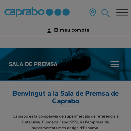
???
label.access.jump.content???
Tog
nav
El meu compte
IDENTIFICA'T
ENCARA NO TENS UN COMPTE DIGITAL?
SALA DE PREMSA
???
COMENÇA AQUÍ
key.sala
Benvingut a la Sala de Premsa de
Caprabo
Caprabo és la companyia de supermercats de referència a
Catalunya. Fundada l'any 1959, és l'empresa de
supermercats més antiga d'Espanya.