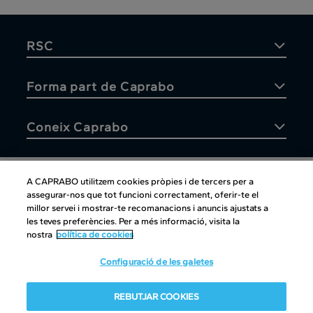
RSC
Forma part de Caprabo
Coneix Caprabo
A CAPRABO utilitzem cookies pròpies i de tercers per a
assegurar-nos que tot funcioni correctament, oferir-te el
Atenció al client
millor servei i mostrar-te recomanacions i anuncis ajustats a
les teves preferències. Per a més informació, visita la
nostra
política de cookies
Configuració de les galetes
Atenció al client
|
Copyright
|
Política de cookies
|
Avís legal
|
REBUTJAR COOKIES
Canal intern d'informació