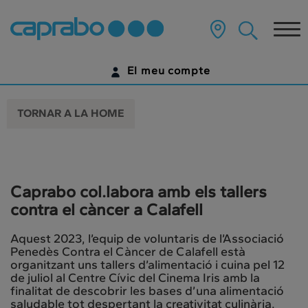
Anar
al
Tog
contingut
principal
nav
de
El meu compte
la
pàgina
IDENTIFICA'T
TORNAR A LA HOME
ENCARA NO TENS UN COMPTE DIGITAL?
COMENÇA AQUÍ
Caprabo col.labora amb els tallers
contra el càncer a Calafell
Aquest 2023, l’equip de voluntaris de l’Associació
Penedès Contra el Càncer de Calafell està
organitzant uns tallers d’alimentació i cuina pel 12
de juliol al Centre Cívic del Cinema Iris amb la
finalitat de descobrir les bases d’una alimentació
saludable tot despertant la creativitat culinària.