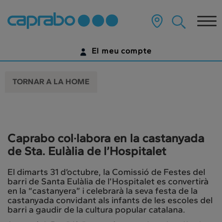
Anar
al
Tog
contingut
principal
nav
de
El meu compte
la
pàgina
IDENTIFICA'T
TORNAR A LA HOME
ENCARA NO TENS UN COMPTE DIGITAL?
COMENÇA AQUÍ
Caprabo col·labora en la castanyada
de Sta. Eulàlia de l’Hospitalet
El dimarts 31 d’octubre, la Comissió de Festes del
barri de Santa Eulàlia de l’Hospitalet es convertirà
en la “castanyera” i celebrarà la seva festa de la
castanyada convidant als infants de les escoles del
barri a gaudir de la cultura popular catalana.