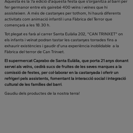
Aquesta és la 7a edició d’aquesta festa que s’organitza al barri per
fer germanor entre els gairebé 400 veïns i veïnes que hi
assisteixen. A més de castanyes per tothom, hi haurà diferents
activitats com animació infantil i una Fàbrica del Terror que
començarà a les 18.30 h.
Tot plegat es farà al carrer Santa Eulàlia 202, "CAN TRINXET" on
els infants i veïnat podran tastar les castanyes torrades fins a
exhaurir existències i gaudir d'una experiència inoblidable a la
Fàbrica del terror de Can Trinxet.
El supermercat Caprabo de Santa Eulàlia, que porta 21 anys donant
servei als veïns, cedirà sucs de fruites de les seves marques a la
comissió de festes, per col·laborar en la castanyada i oferir un
refrigeri pels assistents, fomentant la interacció social i integració
cultural de les famílies del barri
.
Gaudiu dels productes de la nostra terra!