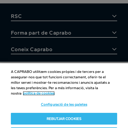
RSC
Forma part de Caprabo
Coneix Caprabo
A CAPRABO utilitzem cookies pròpies i de tercers per a
assegurar-nos que tot funcioni correctament, oferir-te el
Atenció al client
millor servei i mostrar-te recomanacions i anuncis ajustats a
les teves preferències. Per a més informació, visita la
nostra
política de cookies
Configuració de les galetes
Atenció al client
|
Copyright
|
Política de cookies
|
Avís legal
|
REBUTJAR COOKIES
Canal intern d'informació