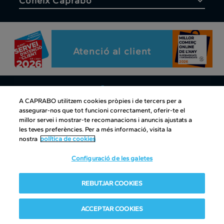
Coneix Caprabo
Atenció al client
A CAPRABO utilitzem cookies pròpies i de tercers per a
assegurar-nos que tot funcioni correctament, oferir-te el
Atenció al client
|
Copyright
|
Política de cookies
|
Avís legal
|
millor servei i mostrar-te recomanacions i anuncis ajustats a
les teves preferències. Per a més informació, visita la
Canal intern d'informació
nostra
política de cookies
Condiciones del club
|
Política de Protección de datos
Configuració de les galetes
REBUTJAR COOKIES
ACCEPTAR COOKIES