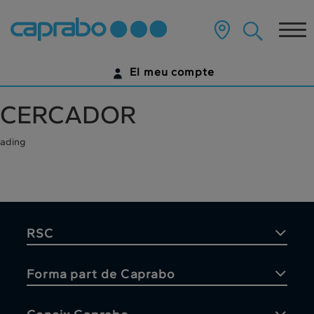
Anar
al
Tog
contingut
principal
nav
de
El meu compte
la
pàgina
IDENTIFICA'T
CERCADOR
ENCARA NO TENS UN COMPTE DIGITAL?
ading
COMENÇA AQUÍ
RSC
Forma part de Caprabo