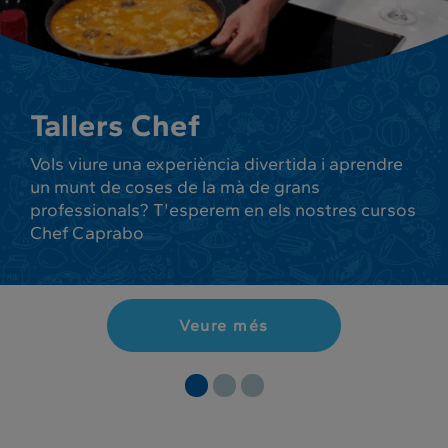
Tallers Chef
Vols viure una experiència divertida i aprendre
un munt de coses de la mà de grans
professionals? T'esperem en els nostres cursos
Chef Caprabo
Veure més