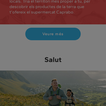
locals. Tria el territori més proper a tu, per
descobrir els productes de la terra que
t'ofereix el supermercat Caprabo.
Veure més
Salut