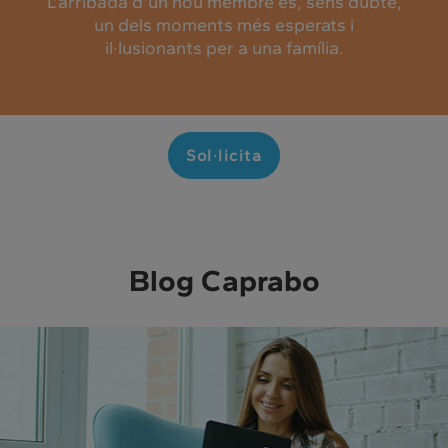
'arribada d'un nou membre és, sens dubte,
un dels moments més esperats i
il·lusionants per a una família.
Sol·licita
Blog Caprabo