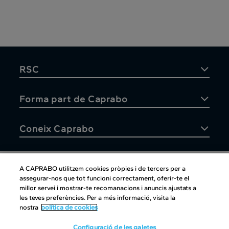
RSC
Forma part de Caprabo
Coneix Caprabo
A CAPRABO utilitzem cookies pròpies i de tercers per a
assegurar-nos que tot funcioni correctament, oferir-te el
Atenció al client
millor servei i mostrar-te recomanacions i anuncis ajustats a
les teves preferències. Per a més informació, visita la
nostra
política de cookies
Configuració de les galetes