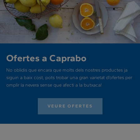
Ofertes a Caprabo
No oblidis que encara que molts dels nostres productes ja
siguin a baix cost, pots trobar una gran varietat d’ofertes per
omplir la nevera sense que afecti a la butxaca!
VEURE OFERTES