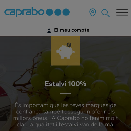
Ahorro
???
label.access.jump.content???
Tog
100%
nav
El meu compte
IDENTIFICA'T
ENCARA NO TENS UN COMPTE DIGITAL?
COMENÇA AQUÍ
Estalvi 100%
És important que les teves marques de
confiança també t’assegurin oferir els
millors preus. A Caprabo ho tenim molt
clar, la qualitat i l’estalvi van de la mà.