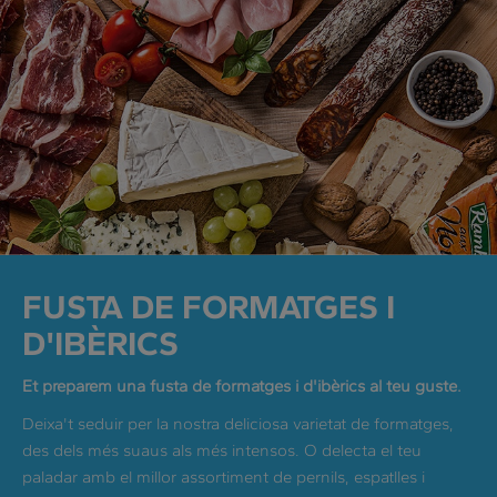
FUSTA DE FORMATGES I
D'IBÈRICS
Et preparem una fusta de formatges i d'ibèrics al teu guste.
Deixa't seduir per la nostra deliciosa varietat de formatges,
des dels més suaus als més intensos. O delecta el teu
paladar amb el millor assortiment de pernils, espatlles i