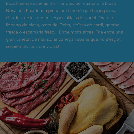
Escull, sense esperar, el millor peix per cuinar a la brasa.
Nosaltres t'ajudem a preparar el menú que hagis pensat.
Gaudeix de les nostres especialitats de Nadal: Orada o
llobarro de platja, ostra del Delta, cloïssa de carril, gamba
fresca o escamarlà fresc... Entre molts altres! Tria entre una
gran varietat de marisc, encarrega'l abans que no s'esgoti i
sorprèn els teus convidats!