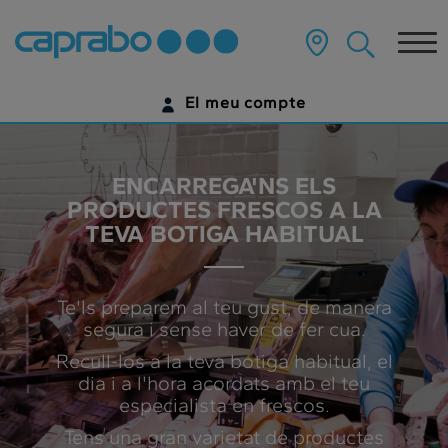
index
???
label.access.jump.content???
Tog
nav
El meu compte
IDENTIFICA'T
ENCARREGA'NS ELS
ENCARA NO TENS UN COMPTE DIGITAL?
PRODUCTES FRESCOS A LA
TEVA BOTIGA HABITUAL
COMENÇA AQUÍ
Te'ls preparem al teu gust, de manera
segura i sense haver de fer cua.
Recull-los a la teva botiga habitual, el
dia i a l'hora acordats amb el teu
especialista en frescos.
Tens una gran varietat de productes