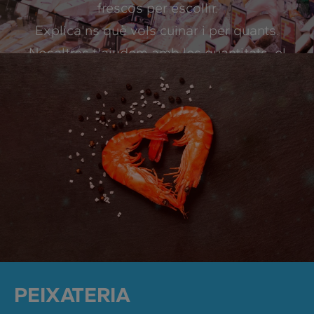
frescos per escollir.
Explica'ns què vols cuinar i per quants.
Nosaltres t'ajudem amb les quantitats, el
pes... I t'ho preparem.
PEIXATERIA