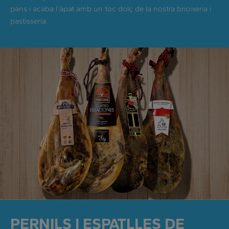
pans i acaba l'àpat amb un toc dolç de la nostra brioixeria i
pastisseria.
PERNILS I ESPATLLES DE