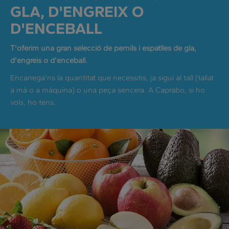
GLA, D'ENGREIX O
D'ENCEBALL
T'oferim una gran selecció de pernils i espatlles de gla,
d'engreis o d'enceball.
Encarrega'ns la quantitat que necessitis, ja sigui al tall (tallat
a mà o a màquina) o una peça sencera. A Caprabo, si ho
vols, ho tens.