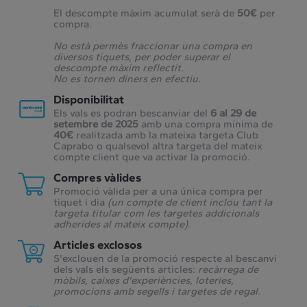
El descompte màxim acumulat serà de
50€
per
compra.
No està permès fraccionar una compra en
diversos tiquets, per poder superar el
descompte màxim reflectit.
No es tornen diners en efectiu.
Disponibilitat
Els vals es podran bescanviar del
6 al 29 de
setembre de 2025
amb una compra mínima de
40€
realitzada amb la mateixa targeta Club
Caprabo o qualsevol altra targeta del mateix
compte client que va activar la promoció.
Compres vàlides
Promoció vàlida per a una única compra per
tiquet i dia
(un compte de client inclou tant la
targeta titular com les targetes addicionals
adherides al mateix compte)
.
Articles exclosos
S'exclouen de la promoció respecte al bescanvi
dels vals els següents articles:
recàrrega de
mòbils, caixes d'experiències, loteries,
promocions amb segells i targetes de regal
.