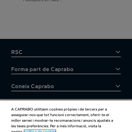
RSC
Forma part de Caprabo
Coneix Caprabo
A CAPRABO utilitzem cookies pròpies i de tercers per a
assegurar-nos que tot funcioni correctament, oferir-te el
Atenció al client
millor servei i mostrar-te recomanacions i anuncis ajustats a
les teves preferències. Per a més informació, visita la
nostra
política de cookies