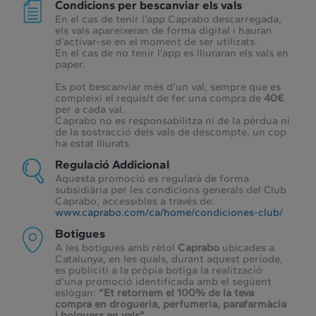
Condicions per bescanviar els vals
En el cas de tenir l’app Caprabo descarregada,
els vals apareixeran de forma digital i hauran
d’activar-se en el moment de ser utilizats.
En el cas de no tenir l’app es lliuraran els vals en
paper.
Es pot bescanviar més d’un val, sempre que es
compleixi el requisit de fer una compra de
40€
per a cada val.
Caprabo no es responsabilitza ni de la pèrdua ni
de la sostracció dels vals de descompte, un cop
ha estat lliurats.
Regulació Addicional
Aquesta promoció es regularà de forma
subsidiària per les condicions generals del Club
Caprabo, accessibles a través de:
www.caprabo.com/ca/home/condiciones-club/
Botigues
A les botigues amb rètol
Caprabo
ubicades a
Catalunya, en les quals, durant aquest període,
es publiciti a la pròpia botiga la realització
d'una promoció identificada amb el següent
eslògan:
“Et retornem el 100% de la teva
compra en drogueria, perfumeria, parafarmàcia
i bolquers en vals”.