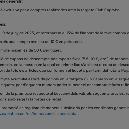
ons generals
:
ó exclusiva per a compres realitzades amb la targeta Club Caprabo.
ons:
s 19 de juny de 2025, et retornarem el 15% de l'import de la teva compra 
ereix una compra mínima de 10 € en peixateria.
ompte màxim és de 50 € per tiquet.
ció de cupons de descompte per imports fixos (5 €, 10 €, etc.) de maner
omoció, en la mesura en la qual en primer lloc s'aplicarà el cupó de de
ort de tots els articles que conformen el tiquet i, per tant, del Total a Pa
ompte acumulat estarà disponible en la targeta Club Caprabo en la seg
 tiquets, per d'aquesta manera poder superar el descompte màxim reflec
en de la promoció respecte al bescanvi dels vals els següents articles: r
ons amb segell i targetes de regal.
promoció es regularà de manera subsidiària per les condicions generals
.caprabo.com/es/home/condiciones-club/