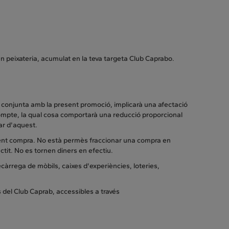
en peixateria, acumulat en la teva targeta Club Caprabo.
a conjunta amb la present promoció, implicarà una afectació
scompte, la qual cosa comportarà una reducció proporcional
gar d'aquest.
üent compra. No està permès fraccionar una compra en
tit. No es tornen diners en efectiu.
ecàrrega de mòbils, caixes d'experiències, loteries,
 del Club Caprab, accessibles a través