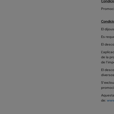
Condici
Promoci
Condici
El dijou
Es requ
El desc
L'aplica
de la pr
de l'imp
El desc
diversos
S'exclou
promoci
Aquesta 
de:
www