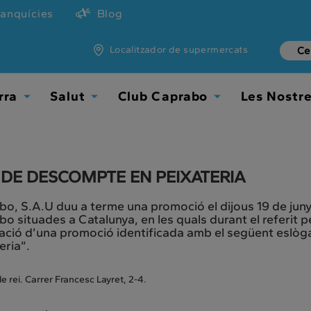
ranquícies
Blog
Localitzador de supermercats
rra
Salut
Club Caprabo
Les Nostr
Toggle
Toggle
Toggle
Dropdown
Dropdown
Dropdown
 DE DESCOMPTE EN PEIXATERIA
o, S.A.U duu a terme una promoció el dijous 19 de jun
o situades a Catalunya, en les quals durant el referit pe
zació d’una promoció identificada amb el següent eslò
eria”.
e rei. Carrer Francesc Layret, 2-4.