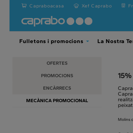
Promocions
Anar
Capraboacasa
Xef Caprabo
F
al
i
contingut
principal
descomptes
de
la
als
pàgina
Fulletons i promocions
La Nostra Te
Toggle
nostres
Dropdown
supermercats
OFERTES
15%
PROMOCIONS
Caprab
ENCÀRRECS
Caprab
realit
MECÀNICA PROMOCIONAL
peixat
Molins d