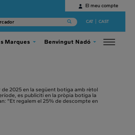
El meu compte
Identifica't
|
CAT
CAST
Encara no tens un compte digital?
es Marques
Benvingut Nadó
Toggle
Comença aquí
Toggle
Toggle
navigat
Dropdown
Dropdown
y de 2025 en la següent botiga amb rètol
ríode, es publiciti en la pròpia botiga la
gan: "Et regalem el 25% de descompte en