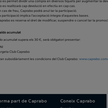
o es permet dividir una compra en diversos tiquets per augmentar la dev
o es realitzarà cap devolució en efectiu en cap cas.
n cas de frau, Caprabo podrà anul·lar la participació.
a participació implica l’acceptació íntegra d’aquestes bases.
aprabo es reserva el dret de modificar, suspendre o cancel·lar la promoci
saldo acumulat
ldo acumulat supera els 30 €, serà obligatori presentar:
NI
argeta Club Caprabo
ran subsidiàriament les condicions del Club Caprabo:
www.caprabo.com/
orma part de Caprabo
Coneix Caprabo