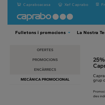
Promocions
Anar
Capraboacasa
Xef Caprabo
F
al
i
contingut
principal
descomptes
de
la
als
pàgina
Fulletons i promocions
La Nostra Te
Toggle
nostres
Dropdown
supermercats
OFERTES
25% 
PROMOCIONS
Cap
ENCÀRRECS
Caprab
MECÀNICA PROMOCIONAL
grup d
Promoció
dies ind