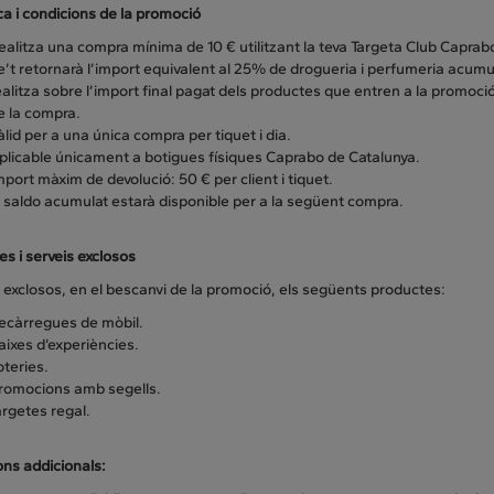
a i condicions de la promoció
ealitza una compra mínima de 10 € utilitzant la teva Targeta Club Caprab
e’t retornarà l’import equivalent al 25% de drogueria i perfumeria acumul
ealitza sobre l’import final pagat dels productes que entren a la promo
e la compra.
àlid per a una única compra per tiquet i dia.
plicable únicament a botigues físiques Caprabo de Catalunya.
mport màxim de devolució: 50 € per client i tiquet.
l saldo acumulat estarà disponible per a la següent compra.
s i serveis exclosos
exclosos, en el bescanvi de la promoció, els següents productes:
ecàrregues de mòbil.
aixes d’experiències.
oteries.
romocions amb segells.
argetes regal.
ons addicionals: