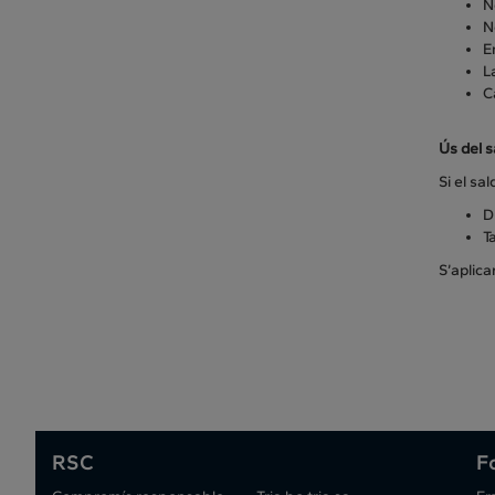
N
N
E
L
C
Ús del 
Si el sa
D
T
S’aplica
RSC
F