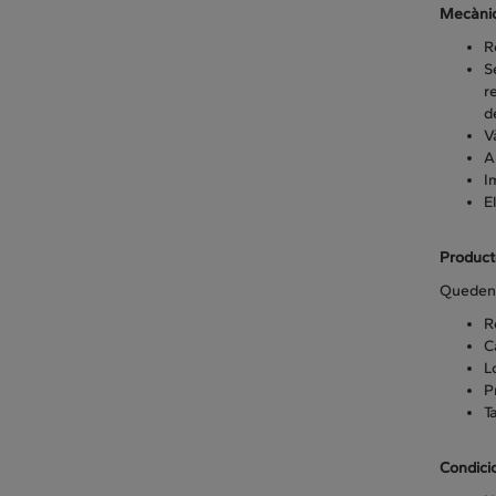
Mecànic
R
S
r
d
V
A
I
E
Producte
Queden 
R
C
L
P
T
Condici