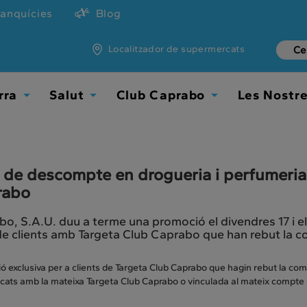
ranquícies
Blog
Localitzador de supermercats
rra
Salut
Club Caprabo
Les Nostr
Toggle
Toggle
Toggle
Dropdown
Dropdown
Dropdown
de descompte en drogueria i perfumeria,
rabo
o, S.A.U. duu a terme una promoció el divendres 17 i el
e clients amb Targeta Club Caprabo que han rebut la 
 exclusiva per a clients de Targeta Club Caprabo que hagin rebut la comu
icats amb la mateixa Targeta Club Caprabo o vinculada al mateix compte (t