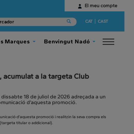
El meu compte
Identifica't
|
CAT
CAST
Encara no tens un compte digital?
es Marques
Benvingut Nadó
Toggle
Comença aquí
Toggle
Toggle
navigat
Dropdown
Dropdown
 acumulat a la targeta Club
 dissabte 18 de juliol de 2026 adreçada a un
comunicació d’aquesta promoció.
nicació d’aquesta promoció i realitzin la seva compra els
argeta titular o addicional).