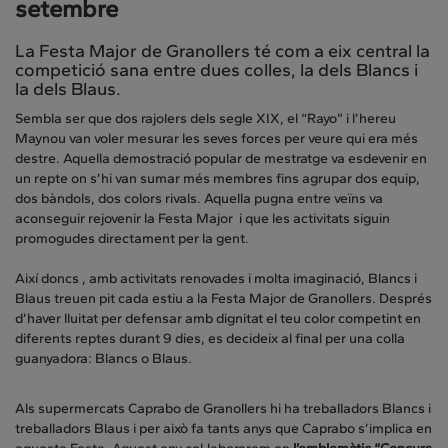
setembre
La Festa Major de Granollers té com a eix central la
competició sana entre dues colles, la dels Blancs i
la dels Blaus.
Sembla ser que dos rajolers dels segle XIX, el “Rayo” i l’hereu
Maynou van voler mesurar les seves forces per veure qui era més
destre. Aquella demostració popular de mestratge va esdevenir en
un repte on s’hi van sumar més membres fins agrupar dos equip,
dos bàndols, dos colors rivals. Aquella pugna entre veïns va
aconseguir rejovenir la Festa Major i que les activitats siguin
promogudes directament per la gent.
Així doncs , amb activitats renovades i molta imaginació, Blancs i
Blaus treuen pit cada estiu a la Festa Major de Granollers. Després
d’haver lluitat per defensar amb dignitat el teu color competint en
diferents reptes durant 9 dies, es decideix al final per una colla
guanyadora: Blancs o Blaus.
Als supermercats Caprabo de Granollers hi ha treballadors Blancs i
treballadors Blaus i per això fa tants anys que Caprabo s’implica en