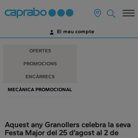
Promocions
Anar
al
Tog
i
contingut
principal
nav
descomptes
de
El meu compte
la
als
pàgina
IDENTIFICA'T
nostres
OFERTES
supermercats
ENCARA NO TENS UN COMPTE DIGITAL?
PROMOCIONS
COMENÇA AQUÍ
ENCÀRRECS
MECÀNICA PROMOCIONAL
Aquest any Granollers celebra la seva
Festa Major del 25 d’agost al 2 de