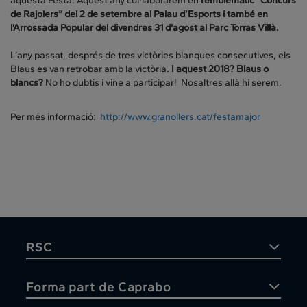
aquesta Festa. Aquest any col·laborarem en
l’emblemàtic “Concurs
de Rajolers” del 2 de setembre al Palau
d’Esports
i també en
l’Arrossada Popular del divendres 31 d’agost al Parc Torras Villà.
L’any passat, després de tres victòries blanques consecutives, els
Blaus es van retrobar amb la victòria
. I aquest 2018? Blaus o
blancs?
No ho dubtis i vine a participar! Nosaltres allà hi serem.
Per més informació:
http://www.granollers.cat/festamajor
RSC
Forma part de Caprabo