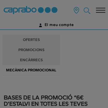
Promocions
Anar
al
Tog
i
contingut
principal
nav
descomptes
de
El meu compte
la
als
pàgina
IDENTIFICA'T
nostres
OFERTES
supermercats
ENCARA NO TENS UN COMPTE DIGITAL?
PROMOCIONS
COMENÇA AQUÍ
ENCÀRRECS
MECÀNICA PROMOCIONAL
BASES DE LA PROMOCIÓ “6€
D’ESTALVI EN TOTES LES TEVES