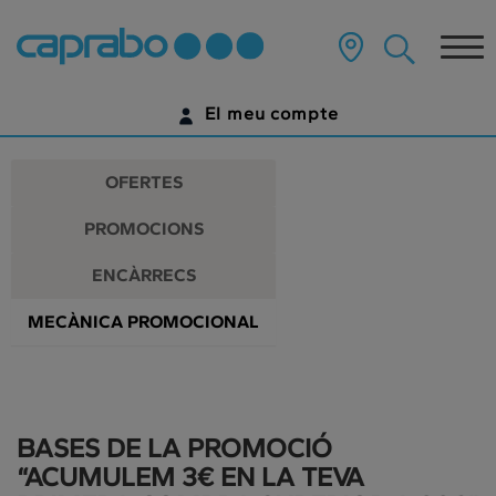
Promocions
Anar
al
Tog
i
contingut
principal
nav
descomptes
de
El meu compte
la
als
pàgina
IDENTIFICA'T
nostres
OFERTES
supermercats
ENCARA NO TENS UN COMPTE DIGITAL?
PROMOCIONS
COMENÇA AQUÍ
ENCÀRRECS
MECÀNICA PROMOCIONAL
BASES DE LA PROMOCIÓ
“ACUMULEM 3€ EN LA TEVA