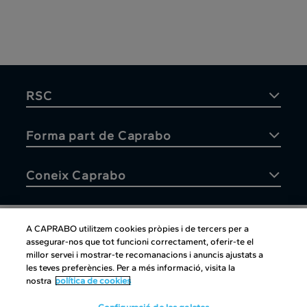
RSC
Forma part de Caprabo
Coneix Caprabo
A CAPRABO utilitzem cookies pròpies i de tercers per a
assegurar-nos que tot funcioni correctament, oferir-te el
Atenció al client
millor servei i mostrar-te recomanacions i anuncis ajustats a
les teves preferències. Per a més informació, visita la
nostra
política de cookies