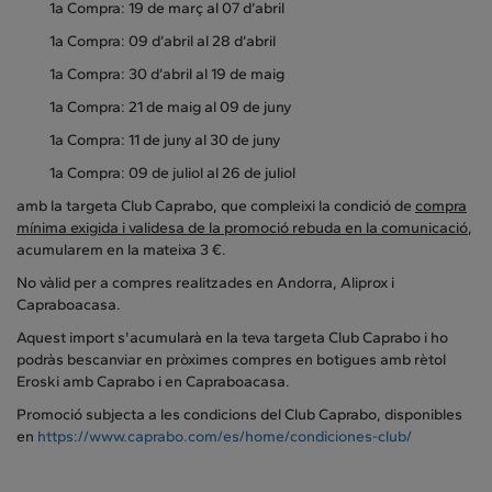
1a Compra: 19 de març al 07 d’abril
1a Compra: 09 d’abril al 28 d’abril
1a Compra: 30 d’abril al 19 de maig
1a Compra: 21 de maig al 09 de juny
1a Compra: 11 de juny al 30 de juny
1a Compra: 09 de juliol al 26 de juliol
amb la targeta Club Caprabo, que compleixi la condició de
compra
mínima exigida i validesa de la promoció rebuda en la comunicació
,
acumularem en la mateixa 3 €.
No vàlid per a compres realitzades en Andorra, Aliprox i
Capraboacasa.
Aquest import s'acumularà en la teva targeta Club Caprabo i ho
podràs bescanviar en pròximes compres en botigues amb rètol
Eroski amb Caprabo i en Capraboacasa.
Promoció subjecta a les condicions del Club Caprabo, disponibles
en
https://www.caprabo.com/es/home/condiciones-club/