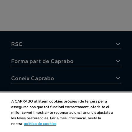
RSC
Forma part de Caprabo
Coneix Caprabo
A CAPRABO utilitzem cookies pròpies i de tercers per a
assegurar-nos que tot funcioni correctament, oferir-te el
Atenció al client
millor servei i mostrar-te recomanacions i anuncis ajustats a
les teves preferències. Per a més informació, visita la
nostra
política de cookies