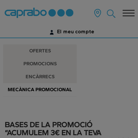
Promocions
Anar
al
Tog
i
contingut
principal
nav
descomptes
de
El meu compte
la
als
pàgina
IDENTIFICA'T
nostres
OFERTES
supermercats
ENCARA NO TENS UN COMPTE DIGITAL?
PROMOCIONS
COMENÇA AQUÍ
ENCÀRRECS
MECÀNICA PROMOCIONAL
BASES DE LA PROMOCIÓ
“ACUMULEM 3€ EN LA TEVA