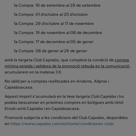
1a Compra: 10 de setembre al 29 de setembre
1a Compra: 01 d’octubre al 20 d’octubre
1a Compra: 29 d’octubre al 17 de novembre
1a Compra: 19 de novembre al 08 de decembre
1a Compra: 17 de decembre al 05 de gener
1a Compra: 08 de gener al 26 de gener
amb la targeta Club Caprabo, que compleixi la condició de
compra
mínima exigida i validesa de la promoció rebuda en la comunicació
,
acumularem en la mateixa 3 €.
No vàlid per a compras realitzades en Andorra, Aliprox i
Capraboacasa.
Aquest import s'acumularà en la teva targeta Club Caprabo i ho
podràs bescanviar en pròximes compres en botigues amb rètol
Eroski amb Caprabo i en Capraboacasa.
Promoció subjecta a les condicions del Club Caprabo, disponibles
en
https://www.caprabo.com/es/home/condiciones-club/