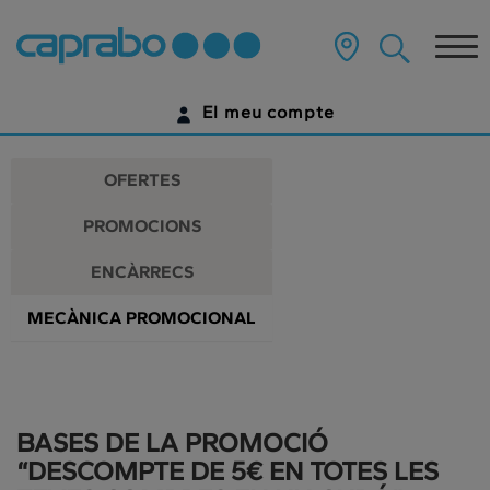
Promocions
Anar
al
Tog
i
contingut
principal
nav
descomptes
de
El meu compte
la
als
pàgina
IDENTIFICA'T
nostres
OFERTES
supermercats
ENCARA NO TENS UN COMPTE DIGITAL?
PROMOCIONS
COMENÇA AQUÍ
ENCÀRRECS
MECÀNICA PROMOCIONAL
BASES DE LA PROMOCIÓ
“DESCOMPTE DE 5€ EN TOTES LES