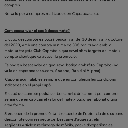
compres.
No vàlid per a compres realitzades en Capraboacasa.
Com bescanviar el cupó descompte?
El cupó descompte es podrà bescanviar del 30 de juny al 7 d’octbre
del 2020, amb una compra mínima de 30€ realitzada amb la
mateixa targeta Club Caprabo o qualsevol altra targeta del mateix
compte client que va activar la promoció.
Es podran bescanviar en qualsevol botiga amb rètol Caprabo (no
vàlid en capraboacasa.com, Andorra, Ràpid ni Aliprox).
Cupons acumulables sempre que es compleixin les condicions
indicades en el propi cupó.
El cupó descompte podrà ser bescanviat únicament per compres,
sense que en cap cas el valor del mateix pugui ser abonat d'una
altra forma.
S'exclouen de la promoció, tant respecte de l'obtenció dels cupons
descompte com respecte del bescanvi d'aquests, els
següents articles: recàrrega de mòbils, packs d'experiències i