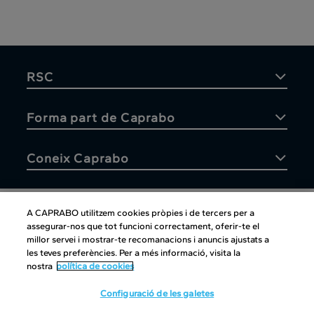
RSC
Forma part de Caprabo
Coneix Caprabo
A CAPRABO utilitzem cookies pròpies i de tercers per a
assegurar-nos que tot funcioni correctament, oferir-te el
Atenció al client
millor servei i mostrar-te recomanacions i anuncis ajustats a
les teves preferències. Per a més informació, visita la
nostra
política de cookies
Configuració de les galetes