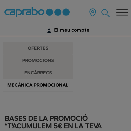
Promocions
Anar
al
Tog
i
contingut
principal
nav
descomptes
de
El meu compte
la
als
pàgina
IDENTIFICA'T
nostres
OFERTES
supermercats
ENCARA NO TENS UN COMPTE DIGITAL?
PROMOCIONS
COMENÇA AQUÍ
ENCÀRRECS
MECÀNICA PROMOCIONAL
BASES DE LA PROMOCIÓ
“T'ACUMULEM 5€ EN LA TEVA