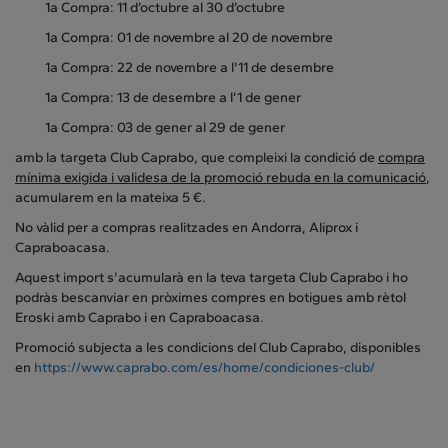
1a Compra: 11 d’octubre al 30 d’octubre
1a Compra: 01 de novembre al 20 de novembre
1a Compra: 22 de novembre a l'11 de desembre
1a Compra: 13 de desembre a l’1 de gener
1a Compra: 03 de gener al 29 de gener
amb la targeta Club Caprabo, que compleixi la condició de
compra
mínima exigida i validesa de la promoció rebuda en la comunicació
,
acumularem en la mateixa 5 €.
No vàlid per a compras realitzades en Andorra, Aliprox i
Capraboacasa.
Aquest import s'acumularà en la teva targeta Club Caprabo i ho
podràs bescanviar en pròximes compres en botigues amb rètol
Eroski amb Caprabo i en Capraboacasa.
Promoció subjecta a les condicions del Club Caprabo, disponibles
en
https://www.caprabo.com/es/home/condiciones-club/