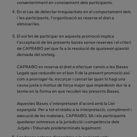
convenientment en coneixement dels participants.
En el cas de detectar irregularitats en el comportament dels
/ les participants, l'organització es reserva el dret a
eliminar/les.
El sol fet de participar en aquesta promoció implica
l'acceptació de les presents bases sense reserves i el criteri
de CAPRABO pel que fa a la resolució de qualsevol qüestió
derivada del sorteig.
CAPRABO es reserva el dret a efectuar canvis a les Bases
Legals que redundin en el bon fi de la present promoció així
com a prorrogar-la, escurçar i cancel·lar quan hi hagi una
causa justa o motius de força major que impedeixin dur-la a
terme en la forma en que recullen les presents Bases.
Aquestes Bases s'interpretaran d'acord amb la Llei
espanyola. Per a tot el relatiu a la interpretació, compliment i
execució de les mateixes, CAPRABO, SA i els participants
quedaran sotmesos a la jurisdicció i competència dels
Jutjats i Tribunals predeterminats legalment.