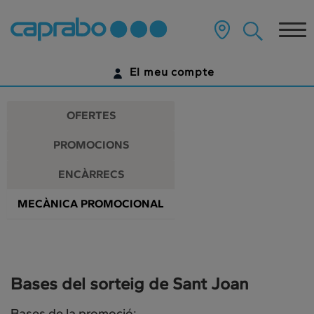
Promocions
Anar
al
Tog
i
contingut
principal
nav
descomptes
de
El meu compte
la
als
pàgina
IDENTIFICA'T
nostres
OFERTES
supermercats
ENCARA NO TENS UN COMPTE DIGITAL?
PROMOCIONS
COMENÇA AQUÍ
ENCÀRRECS
MECÀNICA PROMOCIONAL
Bases del sorteig de Sant Joan
Bases de la promoció: