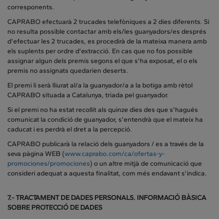
corresponents.
CAPRABO efectuarà 2 trucades telefòniques a 2 dies diferents. Si
no resulta possible contactar amb els/les guanyadors/es després
d'efectuar les 2 trucades, es procedirà de la mateixa manera amb
els suplents per ordre d'extracció. En cas que no fos possible
assignar algun dels premis segons el que s'ha exposat, el o els
premis no assignats quedarien deserts.
El premi li serà lliurat al/a la guanyador/a a la botiga amb rètol
CAPRABO situada a Catalunya, triada pel guanyador.
Si el premi no ha estat recollit als quinze dies des que s'hagués
comunicat la condició de guanyador, s'entendrà que el mateix ha
caducat i es perdrà el dret a la percepció.
CAPRABO publicarà la relació dels guanyadors / es a través de la
seva pàgina WEB (
www.caprabo.com/ca/ofertas-y-
promociones/promociones
) o un altre mitjà de comunicació que
consideri adequat a aquesta finalitat, com més endavant s'indica.
7.- TRACTAMENT DE DADES PERSONALS. INFORMACIÓ BÀSICA
SOBRE PROTECCIÓ DE DADES