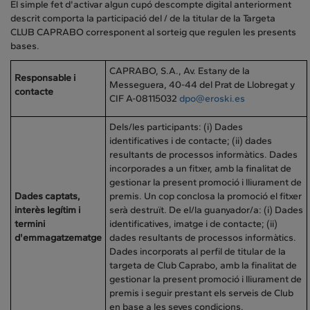
El simple fet d'activar algun cupó descompte digital anteriorment
descrit comporta la participació del / de la titular de la Targeta
CLUB CAPRABO corresponent al sorteig que regulen les presents
bases.
CAPRABO, S.A., Av. Estany de la
Responsable i
Messeguera, 40-44 del Prat de Llobregat y
contacte
CIF A-08115032
dpo@eroski.es
Dels/les participants: (i) Dades
identificatives i de contacte; (ii) dades
resultants de processos informàtics. Dades
incorporades a un fitxer, amb la finalitat de
gestionar la present promoció i lliurament de
Dades captats,
premis. Un cop conclosa la promoció el fitxer
interès legítim i
serà destruït. De el/la guanyador/a: (i) Dades
termini
identificatives, imatge i de contacte; (ii)
d'emmagatzematge
dades resultants de processos informàtics.
Dades incorporats al perfil de titular de la
targeta de Club Caprabo, amb la finalitat de
gestionar la present promoció i lliurament de
premis i seguir prestant els serveis de Club
en base a les seves condicions.