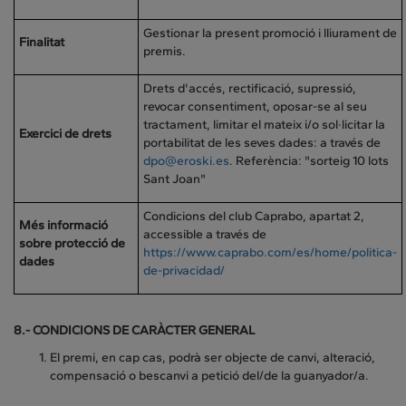
Gestionar la present promoció i lliurament de
Finalitat
premis.
Drets d'accés, rectificació, supressió,
revocar consentiment, oposar-se al seu
tractament, limitar el mateix i/o sol·licitar la
Exercici de drets
portabilitat de les seves dades: a través de
dpo@eroski.es
. Referència: "sorteig 10 lots
Sant Joan"
Condicions del club Caprabo, apartat 2,
Més informació
accessible a través de
sobre protecció de
https://www.caprabo.com/es/home/politica-
dades
de-privacidad/
8.- CONDICIONS DE CARÀCTER GENERAL
El premi, en cap cas, podrà ser objecte de canvi, alteració,
compensació o bescanvi a petició del/de la guanyador/a.