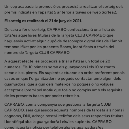
Un cop acabada la promoció es procedirà a realitzar el sorteig dels
premis indicats en l'apartat 5 anterior a través del web Sortea2.
El sorteig es realitzarà el 21 de juny de 2021.
De cara a fer el sorteig, CAPRABO confeccionarà una llista de
tots/es aquells/es titulars de la Targeta CLUB CAPRABO que
haguessin activat algun cupó de descompte digital dins de l'àmbit
temporal fixat per les presents Bases, identificats a través del
nombre de Targeta CLUB CAPRABO.
A aquest efecte, es procedirà a triar a l'atzar un total de 20
números. Els 10 primers seran els guanyadors i els 10 restants
seran els suplents. Els suplents actuaran en ordre preferent per als
casos en què l'organitzador no pogués contactar amb algun dels
guanyadors, que algun dels mateixos no pogués o no volgués
acceptar el premi pel motiu que fos o no complís amb els requisits
de les presents bases per poder rebre-ho.
CAPRABO, com a companyia que gestiona la Targeta CLUB
CAPRABO, serà qui associï aquests nombres de targeta als noms i
cognoms, DNI, adreça postal i telèfon dels seus respectius titulars
i identifiqui al/a la guanyador/a i els/les suplents. CAPRABO
comunicarà la notícia per telèfon als/les guanyadors/es