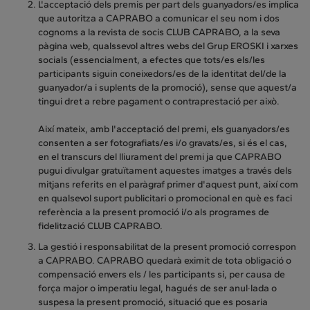
L'acceptació dels premis per part dels guanyadors/es implica
que autoritza a CAPRABO a comunicar el seu nom i dos
cognoms a la revista de socis CLUB CAPRABO, a la seva
pàgina web, qualssevol altres webs del Grup EROSKI i xarxes
socials (essencialment, a efectes que tots/es els/les
participants siguin coneixedors/es de la identitat del/de la
guanyador/a i suplents de la promoció), sense que aquest/a
tingui dret a rebre pagament o contraprestació per això.
Així mateix, amb l'acceptació del premi, els guanyadors/es
consenten a ser fotografiats/es i/o gravats/es, si és el cas,
en el transcurs del lliurament del premi ja que CAPRABO
pugui divulgar gratuïtament aquestes imatges a través dels
mitjans referits en el paràgraf primer d'aquest punt, així com
en qualsevol suport publicitari o promocional en què es faci
referència a la present promoció i/o als programes de
fidelització CLUB CAPRABO.
La gestió i responsabilitat de la present promoció correspon
a CAPRABO. CAPRABO quedarà eximit de tota obligació o
compensació envers els / les participants si, per causa de
força major o imperatiu legal, hagués de ser anul·lada o
suspesa la present promoció, situació que es posaria