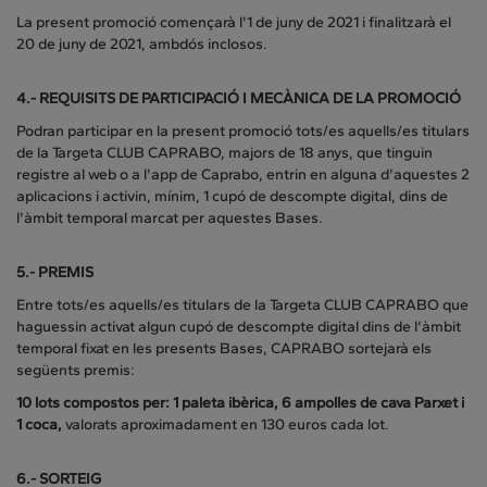
La present promoció començarà l'1 de juny de 2021 i finalitzarà el
20 de juny de 2021, ambdós inclosos.
4.- REQUISITS DE PARTICIPACIÓ I MECÀNICA DE LA PROMOCIÓ
Podran participar en la present promoció tots/es aquells/es titulars
de la Targeta CLUB CAPRABO, majors de 18 anys, que tinguin
registre al web o a l'app de Caprabo, entrin en alguna d'aquestes 2
aplicacions i activin, mínim, 1 cupó de descompte digital, dins de
l'àmbit temporal marcat per aquestes Bases.
5.- PREMIS
Entre tots/es aquells/es titulars de la Targeta CLUB CAPRABO que
haguessin activat algun cupó de descompte digital dins de l'àmbit
temporal fixat en les presents Bases, CAPRABO sortejarà els
següents premis:
10 lots compostos per: 1 paleta ibèrica, 6 ampolles de cava Parxet i
1 coca,
valorats aproximadament en 130 euros cada lot.
6.- SORTEIG