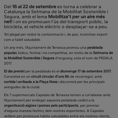
Del
16 al 22 de setembre
es torna a celebrar a
Catalunya la Setmana de la Mobilitat Sostenible i
Segura, amb el lema
Mobilitza’t per un aire més
net!
i on es promouen l’ús del transport públic, la
bicicleta, el vehicle elèctric o desplaçar-se a peu.
Tot plegat per reduir la contaminació i, de pas, incentivar esport
com a hàbit saludable.
Un any més, l'Ajuntament de Terrassa promou una
pedalada
popular,
lúdica, festiva i no competitiva, en motiu de la
Setmana de
la Mobilitat Sostenible i Segura
d'enguany, sota el nom de PEDALA
2017.
El dia previst
per la pedalada és el
diumenge 17 de setembre 2017.
Consistirà en un
circuit circular d'uns 8k
de recorregut, amb
sortida i arribada a la Plaça Nova
i discorrerà per les principals
avingudes de la ciutat.
Els 7 supermercats Caprabo de Terrassa tornen a col·laborar amb
l’Ajuntament per endegar aquesta pedalada cedint a la
organització aigües i pomes pels participants
, per premiar
d’alguna manera l’esforç dels nostres esportistes. A Caprabo
vetllem per promoure hàbits saludables entre els nostres clients,