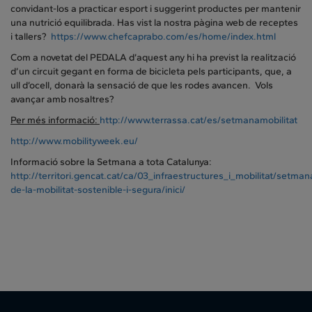
convidant-los a practicar esport i suggerint productes per mantenir
una nutrició equilibrada. Has vist la nostra pàgina web de receptes
i tallers?
https://www.chefcaprabo.com/es/home/index.html
Com a novetat del PEDALA d’aquest any hi ha previst la realització
d’un circuit gegant en forma de bicicleta pels participants, que, a
ull d’ocell, donarà la sensació de que les rodes avancen. Vols
avançar amb nosaltres?
Per més informació:
http://www.terrassa.cat/es/setmanamobilitat
http
://www.mobilityweek.eu/
Informació sobre la Setmana a tota Catalunya:
http://territori.gencat.cat/ca/03_infraestructures_i_mobilitat/setman
de-la-mobilitat-sostenible-i-segura/inici/