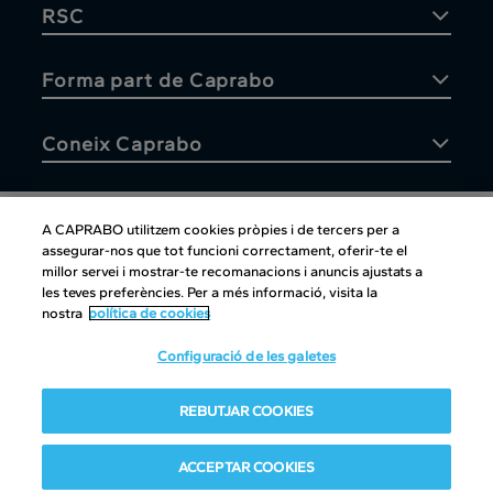
RSC
Forma part de Caprabo
Coneix Caprabo
A CAPRABO utilitzem cookies pròpies i de tercers per a
assegurar-nos que tot funcioni correctament, oferir-te el
Atenció al client
millor servei i mostrar-te recomanacions i anuncis ajustats a
les teves preferències. Per a més informació, visita la
nostra
política de cookies
Configuració de les galetes
Atenció al client
|
Copyright
|
Política de cookies
|
Avís legal
|
REBUTJAR COOKIES
Canal intern d'informació
Condiciones del club
|
Política de Protección de datos
ACCEPTAR COOKIES