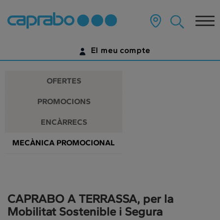
Promocions
Anar
al
Tog
i
contingut
principal
nav
descomptes
de
El meu compte
la
als
pàgina
IDENTIFICA'T
nostres
OFERTES
supermercats
ENCARA NO TENS UN COMPTE DIGITAL?
PROMOCIONS
COMENÇA AQUÍ
ENCÀRRECS
MECÀNICA PROMOCIONAL
CAPRABO A TERRASSA, per la
Mobilitat Sostenible i Segura