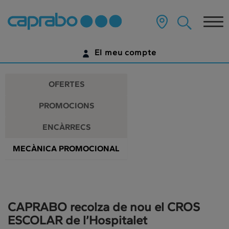
Promocions
Anar
al
Tog
i
contingut
principal
nav
descomptes
de
El meu compte
la
als
pàgina
IDENTIFICA'T
nostres
OFERTES
supermercats
ENCARA NO TENS UN COMPTE DIGITAL?
PROMOCIONS
COMENÇA AQUÍ
ENCÀRRECS
MECÀNICA PROMOCIONAL
CAPRABO recolza de nou el CROS
ESCOLAR de l’Hospitalet