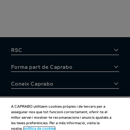
RSC
Forma part de Caprabo
Coneix Caprabo
A CAPRABO utilitzem cookies pròpies i de tercers per a
assegurar-nos que tot funcioni correctament, oferir-te el
Atenció al client
millor servei i mostrar-te recomanacions i anuncis ajustats a
les teves preferències. Per a més informació, visita la
nostra
política de cookies