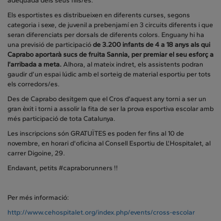
adequada dels seus fills/es.
Els esportistes es distribueixen en diferents curses, segons
categoria i sexe, de juvenil a prebenjamí en 3 circuits diferents i que
seran diferenciats per dorsals de diferents colors. Enguany hi ha
una previsió de participació
de 3.200 infants de 4 a 18 anys als qui
Caprabo aportarà sucs de fruita Sannia, per premiar el seu esforç a
l’arribada a meta.
Alhora, al mateix indret, els assistents podran
gaudir d’un espai lúdic amb el sorteig de material esportiu per tots
els corredors/es.
Des de Caprabo desitgem que el Cros d’aquest any torni a ser un
gran èxit i torni a assolir la fita de ser la prova esportiva escolar amb
més participació de tota Catalunya.
Les inscripcions són GRATUÏTES es poden fer fins al 10 de
novembre, en horari d'oficina al Consell Esportiu de L'Hospitalet, al
carrer Digoine, 29.
Endavant, petits #capraborunners !!
Per més informació:
http://www.cehospitalet.org/index.php/events/cross-escolar