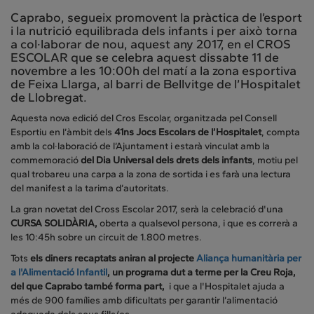
Caprabo, segueix promovent la pràctica de l’esport
i la nutrició equilibrada dels infants i per això torna
a col·laborar de nou, aquest any 2017, en el CROS
ESCOLAR que se celebra aquest dissabte 11 de
novembre a les 10:00h del matí a la zona esportiva
de Feixa Llarga, al barri de Bellvitge de l’Hospitalet
de Llobregat.
Aquesta nova edició del Cros Escolar, organitzada pel Consell
Esportiu en l’àmbit dels
41ns Jocs Escolars de l’Hospitalet
, compta
amb la col·laboració de l’Ajuntament i estarà vinculat amb la
commemoració
del Dia Universal dels drets dels infants
, motiu pel
qual trobareu una carpa a la zona de sortida i es farà una lectura
del manifest a la tarima d’autoritats.
La gran novetat del Cross Escolar 2017, serà la celebració d'una
CURSA SOLIDÀRIA,
oberta a qualsevol persona, i que es correrà a
les 10:45h sobre un circuit de 1.800 metres.
Tots
els diners recaptats aniran al projecte
Aliança humanitària per
a l'Alimentació Infantil
, un programa dut a terme per la Creu Roja,
del que Caprabo també forma part,
i que a l'Hospitalet ajuda a
més de 900 famílies amb dificultats per garantir l’alimentació