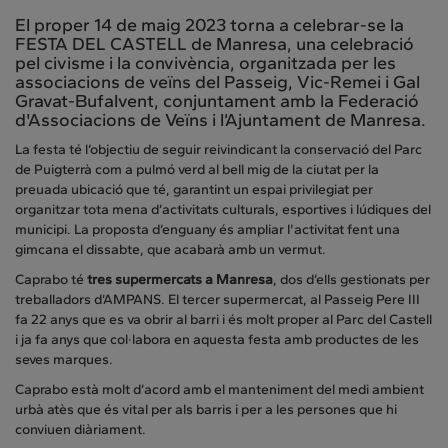
El proper 14 de maig 2023 torna a celebrar-se la
FESTA DEL CASTELL de Manresa, una celebració
pel civisme i la convivència, organitzada per les
associacions de veïns del Passeig, Vic-Remei i Gal
Gravat-Bufalvent, conjuntament amb la Federació
d'Associacions de Veïns i l’Ajuntament de Manresa.
La festa té l’objectiu de seguir reivindicant la conservació del Parc
de Puigterrà com a pulmó verd al bell mig de la ciutat per la
preuada ubicació que té, garantint un espai privilegiat per
organitzar tota mena d’activitats culturals, esportives i lúdiques del
municipi. La proposta d’enguany és ampliar l'activitat fent una
gimcana el dissabte, que acabarà amb un vermut.
Caprabo té
tres supermercats a Manresa
, dos d’ells gestionats per
treballadors d’AMPANS. El tercer supermercat, al Passeig Pere III
fa 22 anys que es va obrir al barri i és molt proper al Parc del Castell
i ja fa anys que col·labora en aquesta festa amb productes de les
seves marques.
Caprabo està molt d’acord amb el manteniment del medi ambient
urbà atès que és vital per als barris i per a les persones que hi
conviuen diàriament.