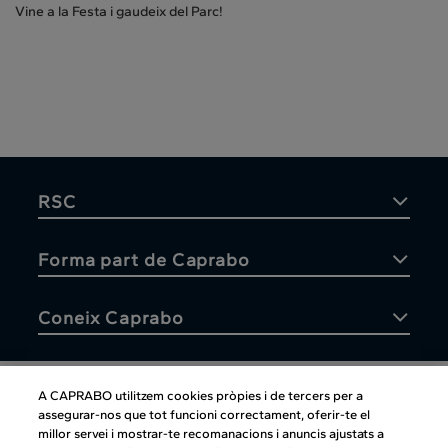
Vine a la Festa i gaudeix del Parc!
RSC
Forma part de Caprabo
Coneix Caprabo
A CAPRABO utilitzem cookies pròpies i de tercers per a
assegurar-nos que tot funcioni correctament, oferir-te el
Atenció al client
millor servei i mostrar-te recomanacions i anuncis ajustats a