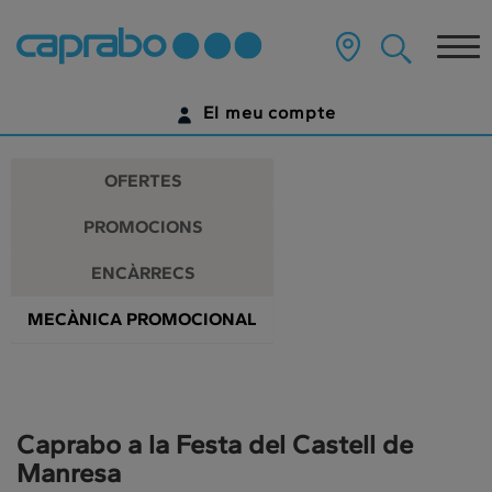
Promocions
Anar
al
Tog
i
contingut
principal
nav
descomptes
de
El meu compte
la
als
pàgina
IDENTIFICA'T
nostres
OFERTES
supermercats
ENCARA NO TENS UN COMPTE DIGITAL?
PROMOCIONS
COMENÇA AQUÍ
ENCÀRRECS
MECÀNICA PROMOCIONAL
Caprabo a la Festa del Castell de
Manresa