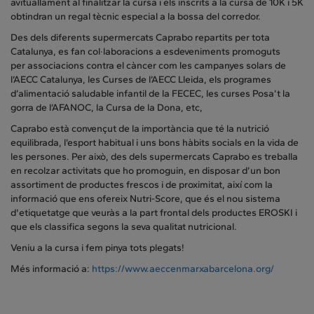
avituallament al finalitzar la cursa i els inscrits a la cursa de 10K i 5K
obtindran un regal tècnic especial a la bossa del corredor.
Des dels diferents supermercats Caprabo repartits per tota
Catalunya, es fan col·laboracions a esdeveniments promoguts
per associacions contra el càncer com les campanyes solars de
l’AECC Catalunya, les Curses de l’AECC Lleida, els programes
d’alimentació saludable infantil de la FECEC, les curses Posa’t la
gorra de l’AFANOC, la Cursa de la Dona, etc,
Caprabo està convençut de la importància que té la nutrició
equilibrada, l’esport habitual i uns bons hàbits socials en la vida de
les persones. Per això, des dels supermercats Caprabo es treballa
en recolzar activitats que ho promoguin, en disposar d’un bon
assortiment de productes frescos i de proximitat, així com la
informació que ens ofereix Nutri-Score, que és el nou sistema
d'etiquetatge que veuràs a la part frontal dels productes EROSKI i
que els classifica segons la seva qualitat nutricional.
Veniu a la cursa i fem pinya tots plegats!
Més informació a:
https://www.aeccenmarxabarcelona.org/