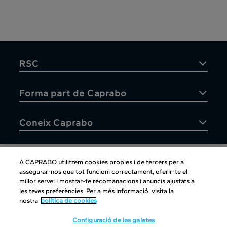
RSC
Forma part de Caprabo
Coneix Caprabo
A CAPRABO utilitzem cookies pròpies i de tercers per a
assegurar-nos que tot funcioni correctament, oferir-te el
Atenció al client
millor servei i mostrar-te recomanacions i anuncis ajustats a
les teves preferències. Per a més informació, visita la
nostra
política de cookies
Configuració de les galetes