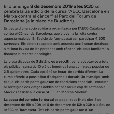
El diumenge
8 de desembre 2019 a les 9:30
se
celebra la 3a edició de la cursa “AECC Barcelona en
Marxa contra el càncer” al Parc del Fòrum de
Barcelona (a la plaça de l’Auditori).
Es tracta d’una acció solidària organitzada per l'AECC-Catalunya
contra el Càncer de Barcelona, que ajuden a la lluita contra
aquesta malaltia. En l’edició de l’any passat van participar
4.500
corredors
. Els diners recaptats amb aquesta acció seran destinats
a millorar la vida de les persones amb càncer i els seus familiars i a
finançar la recerca oncològica.
La prova disposa de
3 distàncies a escollir
, per a adaptar-se a tots
els públics: cursa de 10 o 5 quilòmetres i una caminada popular de
2,5 quilòmetres. Cada opció té un horari de sortida diferent. La
cursa ofereix la possibilitat d’adquirir els dorsals “Jo investigo” amb
el qual els participants gaudiran de condicions especials i entraran
al sorteig de dos viatges dobles per passar un cap de setmana a
Madrid i assistir a la cursa “AECC en Marcha Madrid”.
La bossa del corredor i el dorsal
es poden recollir els dies 5 de
desembre de 15h a 20h i el 6 de desembre de 10h a 20h a la Seu de
l’AECC de Travessera. Tots els participants gaudiran d´un