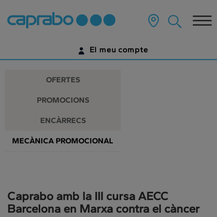
Promocions
Anar
al
Tog
i
contingut
principal
nav
descomptes
de
El meu compte
la
als
pàgina
IDENTIFICA'T
nostres
OFERTES
supermercats
ENCARA NO TENS UN COMPTE DIGITAL?
PROMOCIONS
COMENÇA AQUÍ
ENCÀRRECS
MECÀNICA PROMOCIONAL
Caprabo amb la III cursa AECC
Barcelona en Marxa contra el càncer