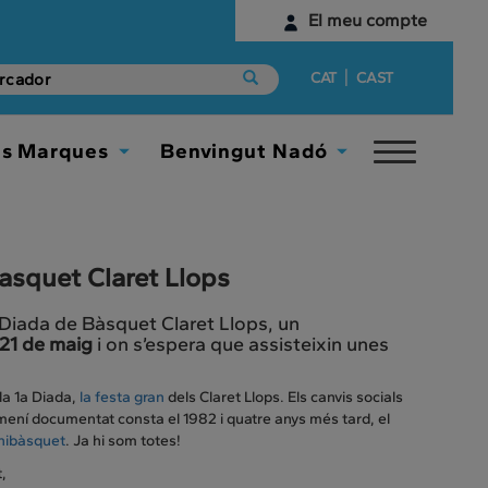
El meu compte
Identifica't
|
CAT
CAST
Encara no tens un compte digital?
es Marques
Benvingut Nadó
Toggle
Comença aquí
Toggle
Toggle
navigat
Dropdown
Dropdown
asquet Claret Llops
a Diada de Bàsquet Claret Llops, un
 21 de maig
i on s’espera que assisteixin unes
 la 1a Diada,
la festa gran
dels Claret Llops. Els canvis socials
emení documentat consta el 1982 i quatre anys més tard, el
inibàsquet
. Ja hi som totes!
,