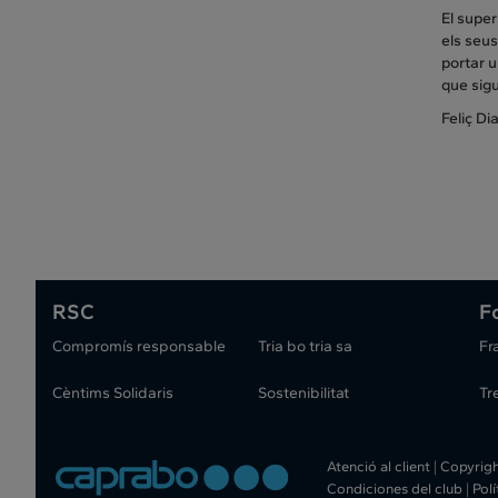
El super
els seus
portar u
que sigu
Feliç Di
RSC
F
Compromís responsable
Tria bo tria sa
Fr
Cèntims Solidaris
Sostenibilitat
Tr
Atenció al client
|
Copyrig
Condiciones del club
|
Pol