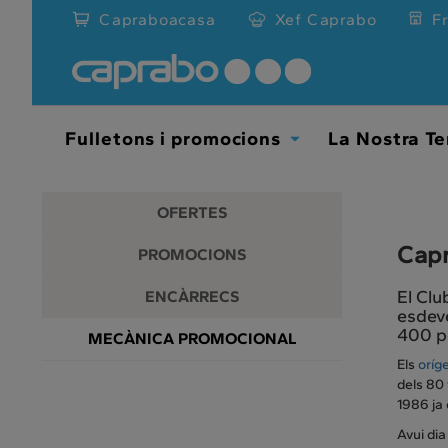
Promocions
Anar
Capraboacasa
Xef Caprabo
F
al
i
contingut
principal
descomptes
de
la
als
pàgina
Fulletons i promocions
La Nostra Te
Toggle
nostres
Dropdown
supermercats
OFERTES
Capr
PROMOCIONS
El Clu
ENCÀRRECS
esdeve
400 p
MECÀNICA PROMOCIONAL
Els
oríg
dels 80 
1986 ja
Avui di