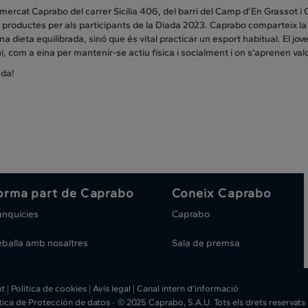
mercat Caprabo del carrer Sicília 406, del barri del Camp d’En Grassot i
 productes per als participants de la Diada 2023. Caprabo comparteix l
na dieta equilibrada, sinó que és vital practicar un esport habitual. El jov
i, com a eina per mantenir-se actiu física i socialment i on s’aprenen valor
ada!
orma part de Caprabo
Coneix Caprabo
anquícies
Caprabo
eballa amb nosaltres
Sala de premsa
ht
|
Política de cookies
|
Avís legal
|
Canal intern d'informació
ítica de Protección de datos
-
© 2025 Caprabo, S.A.U. Tots els drets reservats