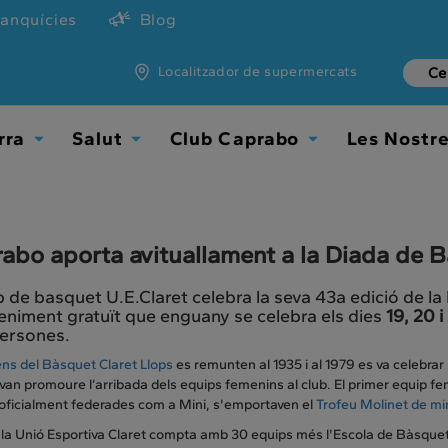
ranquícies
Blog
Localitzador de supermercats
rra
Salut
Club Caprabo
Les Nostr
Toggle
Toggle
Toggle
Dropdown
Dropdown
Dropdown
abo aporta avituallament a la Diada de B
b de basquet U.E.Claret celebra la seva 43a edició de l
niment gratuït que enguany se celebra els dies
19, 20 i
ersones.
ens del Bàsquet Claret Llops
es remunten al 1935 i al 1979 es va celebrar
van promoure l’arribada dels equips femenins al club. El primer equip f
 oficialment federades com a Mini, s'emportaven el
Trofeu Molinet de m
a la Unió Esportiva Claret compta amb 30 equips més l'Escola de Bàsquet