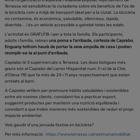
Terrassa vol sensibilitzar la ciutadania sobre els beneficis de l’ús de
la bicicleta com a mitjà de transport ideal per a la ciutat. La bicicleta
no contamina, és econòmica, saludable, silenciosa, ràpida,
divertida... i és un vehicle accessible a gairebé totes les edats.
L’activitat és GRATUÏTA i per a tota la família. Els participants,
adults i família, rebran
una poma a l’arribada, cortesia de Caprabo.
Enguany tothom haurà de portar la seva ampolla de casa i podran
reomplir-se-la al punt d’arribada.
Caprabo té 5 supermercats a Terrassa. Les dues botigues més
grans són el Caprabo del carrer Hispanitat num.3 i el de la Ctra.
d’Olesa 119 que fa més de 24 i 11 anys respectivament que estan
arrelats al barri.
A Caprabo vetllem per promoure hàbits saludables i sostenibles
entre els nostres clients, convidant-los a practicar esport,
suggerint productes per mantenir una nutrició equilibrada i
convidant a que trobin maneres més sostenibles de reduir el propi
impacte ambiental.
Vols gaudir d’una jornada festiva en bicicleta?
Per més informació:
https
://www.terrassa.cat/setmanamobilitat