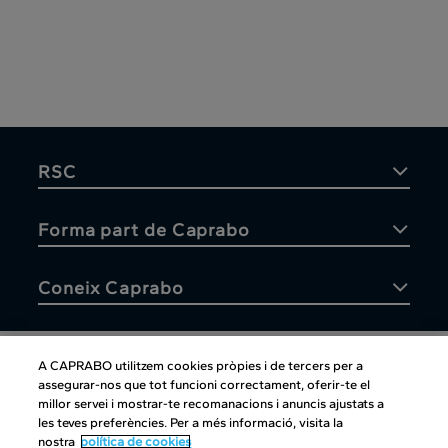
RSC
Forma part de Caprabo
Coneix Caprabo
A CAPRABO utilitzem cookies pròpies i de tercers per a
assegurar-nos que tot funcioni correctament, oferir-te el
Atenció al client
millor servei i mostrar-te recomanacions i anuncis ajustats a
les teves preferències. Per a més informació, visita la
nostra
política de cookies