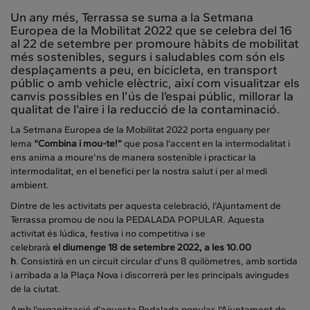
Un any més, Terrassa se suma a la Setmana
Europea de la Mobilitat 2022 que se celebra del 16
al 22 de setembre per promoure hàbits de mobilitat
més sostenibles, segurs i saludables com són els
desplaçaments a peu, en bicicleta, en transport
públic o amb vehicle elèctric, així com visualitzar els
canvis possibles en l’ús de l’espai públic, millorar la
qualitat de l’aire i la reducció de la contaminació.
La Setmana Europea de la Mobilitat 2022 porta enguany per
lema
“Combina i mou-te!”
que posa l’accent en la intermodalitat i
ens anima a moure’ns de manera sostenible i practicar la
intermodalitat, en el benefici per la nostra salut i per al medi
ambient.
Dintre de les activitats per aquesta celebració, l'Ajuntament de
Terrassa promou de nou la PEDALADA POPULAR. Aquesta
activitat és lúdica, festiva i no competitiva i se
celebrarà
el diumenge 18 de setembre 2022, a les 10.00
h
. Consistirà en un circuit circular d'uns 8 quilòmetres, amb sortida
i arribada a la Plaça Nova i discorrerà per les principals avingudes
de la ciutat.
Amb l’organització d’aquesta Pedalada popular, l’Ajuntament de