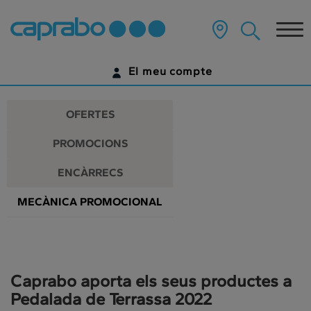
Promocions
Anar
al
Tog
i
contingut
principal
nav
descomptes
de
El meu compte
la
als
pàgina
IDENTIFICA'T
nostres
OFERTES
supermercats
ENCARA NO TENS UN COMPTE DIGITAL?
PROMOCIONS
COMENÇA AQUÍ
ENCÀRRECS
MECÀNICA PROMOCIONAL
Caprabo aporta els seus productes a
Pedalada de Terrassa 2022