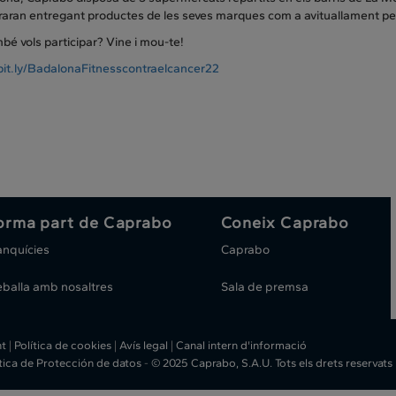
raran entregant productes de les seves marques com a avituallament per 
mbé vols participar? Vine i mou-te!
/bit.ly/BadalonaFitnesscontraelcancer22
orma part de Caprabo
Coneix Caprabo
anquícies
Caprabo
eballa amb nosaltres
Sala de premsa
ht
|
Política de cookies
|
Avís legal
|
Canal intern d'informació
ítica de Protección de datos
-
© 2025 Caprabo, S.A.U. Tots els drets reservats