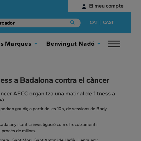
El meu compte
Identifica't
|
CAT
CAST
Encara no tens un compte digital?
es Marques
Benvingut Nadó
Toggle
Comença aquí
Toggle
Toggle
navigat
Dropdown
Dropdown
ness a Badalona contra el càncer
àncer AECC organitza una matinal de fitness a
ma.
 podran gaudir, a partir de les 10h, de sessions de Body
da any i tant la investigació com el recolzament i
 procés de millora.
rera, Sant Mori i Sant Antoni de Llefià. I enguany