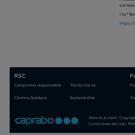
col·labo
I tu? Ta
https:/
RSC
F
Compromís responsable
Tria bo tria sa
Fr
Cèntims Solidaris
Sostenibilitat
Tr
Atenció al client
|
Copyrig
Condiciones del club
|
Pol