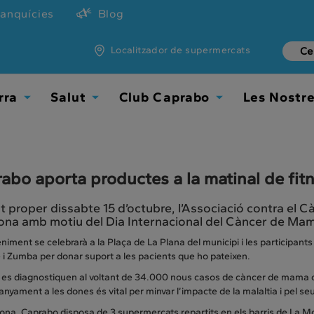
ranquícies
Blog
Localitzador de supermercats
rra
Salut
Club Caprabo
Les Nostr
Toggle
Toggle
Toggle
Dropdown
Dropdown
Dropdown
abo aporta productes a la matinal de fit
 proper dissabte 15 d’octubre, l’Associació contra el C
ona amb motiu del Dia Internacional del Càncer de Ma
niment se celebrarà a la Plaça de La Plana del municipi i les participants
i Zumba per donar suport a les pacients que ho pateixen.
t es diagnostiquen al voltant de 34.000 nous casos de càncer de mama ca
nyament a les dones és vital per minvar l’impacte de la malaltia i pel seu
na, Caprabo disposa de 3 supermercats repartits en els barris de La Mo