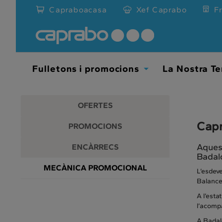
Promocions
Anar
Capraboacasa
Xef Caprabo
F
al
i
contingut
principal
descomptes
de
la
als
pàgina
Fulletons i promocions
La Nostra Te
Toggle
nostres
Dropdown
supermercats
OFERTES
Capr
PROMOCIONS
Aquest
ENCÀRRECS
Badal
MECÀNICA PROMOCIONAL
L’esdeve
Balance 
A l’esta
l’acompa
A Badalo