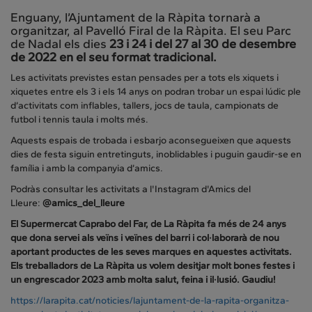
Enguany, l’Ajuntament de la Ràpita tornarà a
organitzar, al Pavelló Firal de la Ràpita. El seu Parc
de Nadal els dies
23 i 24 i del 27 al 30 de desembre
de 2022 en el seu format tradicional.
Les activitats previstes estan pensades per a tots els xiquets i
xiquetes entre els 3 i els 14 anys on podran trobar un espai lúdic ple
d’activitats com inflables, tallers, jocs de taula, campionats de
futbol i tennis taula i molts més.
Aquests espais de trobada i esbarjo aconsegueixen que aquests
dies de festa siguin entretinguts, inoblidables i puguin gaudir-se en
família i amb la companyia d’amics.
Podràs consultar les activitats a l'Instagram d'Amics del
Lleure:
@amics_del_lleure
El Supermercat Caprabo del Far, de La Ràpita fa més de 24 anys
que dona servei als veïns i veïnes del barri i col·laborarà de nou
aportant productes de les seves marques en aquestes activitats.
Els treballadors de La Ràpita us volem desitjar molt bones festes i
un engrescador 2023 amb molta salut, feina i il·lusió. Gaudiu!
https://larapita.cat/noticies/
lajuntament-de-la-rapita-
organitza-