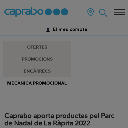
Promocions
Anar
al
Tog
i
contingut
principal
nav
descomptes
de
El meu compte
la
als
pàgina
IDENTIFICA'T
nostres
OFERTES
supermercats
ENCARA NO TENS UN COMPTE DIGITAL?
PROMOCIONS
COMENÇA AQUÍ
ENCÀRRECS
MECÀNICA PROMOCIONAL
Caprabo aporta productes pel Parc
de Nadal de La Ràpita 2022