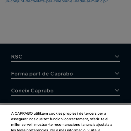
un-conjunt-
dactivitats-per-celebrar-el-
nadal-al-municipi/
RSC
Forma part de Caprabo
Coneix Caprabo
A CAPRABO utilitzem cookies pròpies i de tercers per a
assegurar-nos que tot funcioni correctament, oferir-te el
Atenció al client
millor servei i mostrar-te recomanacions i anuncis ajustats a
les teves preferències. Per a més informació, visita la