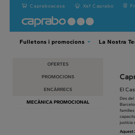
Promocions
Anar
Capraboacasa
Xef Caprabo
F
al
i
contingut
principal
descomptes
de
la
als
pàgina
Fulletons i promocions
La Nostra Te
Toggle
nostres
Dropdown
supermercats
OFERTES
Capr
PROMOCIONS
El Cas
ENCÀRRECS
Des del 
MECÀNICA PROMOCIONAL
Barcelon
famílies
capacita
justícia 
Aquest 2