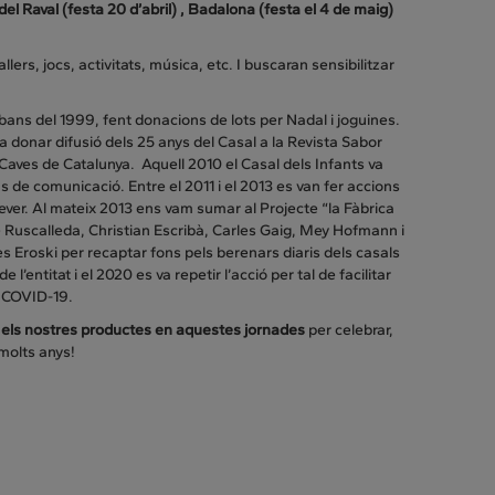
del Raval (festa 20 d’abril) , Badalona (festa el 4 de maig)
rs, jocs, activitats, música, etc. I buscaran sensibilitzar
bans del 1999, fent donacions de lots per Nadal i joguines.
 donar difusió dels 25 anys del Casal a la Revista Sabor
 Caves de Catalunya. Aquell 2010 el Casal dels Infants va
 de comunicació. Entre el 2011 i el 2013 es van fer accions
ever. Al mateix 2013 ens vam sumar al Projecte “la Fàbrica
 Ruscalleda, Christian Escribà, Carles Gaig, Mey Hofmann i
Eroski per recaptar fons pels berenars diaris dels casals
l’entitat i el 2020 es va repetir l’acció per tal de facilitar
l COVID-19.
 els nostres productes en aquestes jornades
per celebrar,
 molts anys!