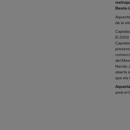
metropol
Besós-La
Aquestes
de la si
Caprabo 
El 2003 
Caprabo.
presenta
comercia
del Men
Nandu J
oberts i
que els 
Aquesta
amb el C