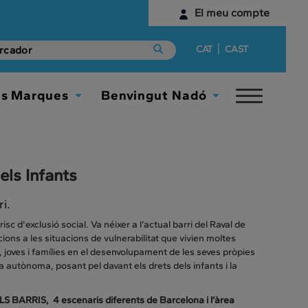
El meu compte
Identifica't
|
CAT
CAST
Encara no tens un compte digital?
es Marques
Benvingut Nadó
Toggle
Comença aquí
Toggle
Toggle
navigat
Dropdown
Dropdown
els Infants
i.
sc d'exclusió social. Va néixer a l’actual barri del Raval de
ons a les situacions de vulnerabilitat que vivien moltes
, joves i famílies en el desenvolupament de les seves pròpies
ma autònoma, posant pel davant els drets dels infants i la
LS BARRIS, 4 escenaris diferents de Barcelona i l’àrea