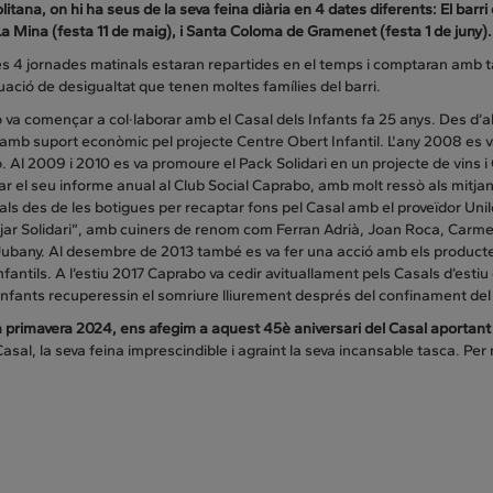
itana, on hi ha seus de la seva feina diària en 4 dates diferents: El barri 
 Mina (festa 11 de maig), i Santa Coloma de Gramenet (festa 1 de juny).
 4 jornades matinals estaran repartides en el temps i comptaran amb talle
tuació de desigualtat que tenen moltes famílies del barri.
va començar a col·laborar amb el Casal dels Infants fa 25 anys. Des d’a
amb suport econòmic pel projecte Centre Obert Infantil. L'any 2008 es va
 Al 2009 i 2010 es va promoure el Pack Solidari en un projecte de vins i
r el seu informe anual al Club Social Caprabo, amb molt ressò als mitjans
ls des de les botigues per recaptar fons pel Casal amb el proveïdor Unil
jar Solidari”, amb cuiners de renom com Ferran Adrià, Joan Roca, Carme
ubany. Al desembre de 2013 també es va fer una acció amb els productes 
nfantils. A l’estiu 2017 Caprabo va cedir avituallament pels Casals d’estiu de 
infants recuperessin el somriure lliurement després del confinament de
 primavera 2024, ens afegim a aquest 45è aniversari del Casal aportant
asal, la seva feina imprescindible i agraint la seva incansable tasca. Per