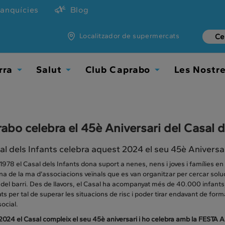
ranquícies
Blog
Localitzador de supermercats
rra
Salut
Club Caprabo
Les Nostr
Toggle
Toggle
Toggle
Dropdown
Dropdown
Dropdown
abo celebra el 45è Aniversari del Casal d
al dels Infants celebra aquest 2024 el seu 45è Aniversar
1978 el Casal dels Infants dona suport a nenes, nens i joves i famílies en ri
a de la ma d’associacions veïnals que es van organitzar per cercar soluci
 del barri. Des de llavors, el Casal ha acompanyat més de 40.000 infants
ts per tal de superar les situacions de risc i poder tirar endavant de for
social.
024 el Casal compleix el seu 45è aniversari i ho celebra amb la FESTA A