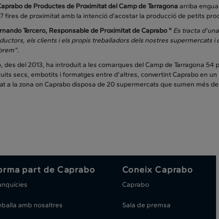
Caprabo de Productes de Proximitat del Camp de Tarragona
arriba engua
 7 fires de proximitat amb la intenció d’acostar la producció de petits pro
rnando Tercero, Responsable de Proximitat de Caprabo "
Es tracta d’una
ductors, els clients i els propis treballadors dels nostres supermercats i 
ebrem”.
 des del 2013, ha introduït a les comarques del Camp de Tarragona 54 p
fruits secs, embotits i formatges entre d'altres, convertint Caprabo en u
tat a la zona on Caprabo disposa de 20 supermercats que sumen més de 
orma part de Caprabo
Coneix Caprabo
anquícies
Caprabo
eballa amb nosaltres
Sala de premsa