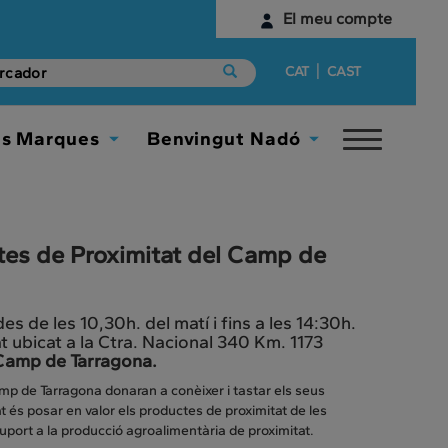
El meu compte
Identifica't
|
CAT
CAST
Encara no tens un compte digital?
es Marques
Benvingut Nadó
Toggle
Comença aquí
Toggle
Toggle
navigat
Dropdown
Dropdown
tes de Proximitat del Camp de
es de les 10,30h. del matí i fins a les 14:30h.
t ubicat a la Ctra. Nacional 340 Km. 1173
 Camp de Tarragona.
amp de Tarragona donaran a conèixer i tastar els seus
t és posar en valor els productes de proximitat de les
ort a la producció agroalimentària de proximitat.