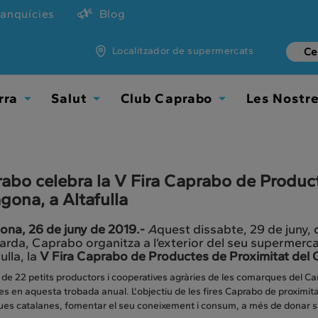
ranquícies
Blog
Localitzador de supermercats
rra
Salut
Club Caprabo
Les Nostr
Toggle
Toggle
Toggle
Dropdown
Dropdown
Dropdown
abo celebra la V Fira Caprabo de Produc
agona, a Altafulla
ona, 26 de juny de 2019.-
A
quest dissabte, 29 de juny, d
tarda, Caprabo organitza a l’exterior del seu supermerca
ulla, la
V Fira Caprabo de Productes de Proximitat del
 de 22 petits productors i cooperatives agràries de les comarques del C
s en aquesta trobada anual. L'objectiu de les fires Caprabo de proximita
es catalanes, fomentar el seu coneixement i consum, a més de donar sup