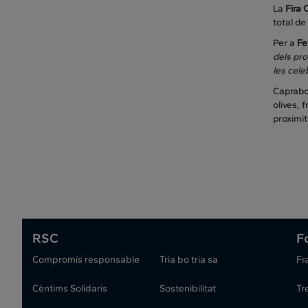
La
Fira 
total de
Per a
Fe
dels pro
les cel
Caprabo,
olives, 
proximi
RSC
F
Compromís responsable
Tria bo tria sa
Fr
Cèntims Solidaris
Sostenibilitat
Tr