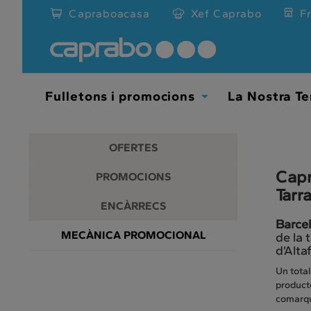
Promocions
Anar
Capraboacasa
Xef Caprabo
F
al
i
contingut
principal
descomptes
de
la
als
pàgina
Fulletons i promocions
La Nostra Te
Toggle
nostres
Dropdown
supermercats
OFERTES
Capr
PROMOCIONS
Tarr
ENCÀRRECS
Barcel
MECÀNICA PROMOCIONAL
de la 
d’Altaf
Un total
producte
comarqu