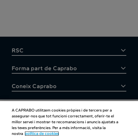
RSC
Forma part de Caprabo
Coneix Caprabo
A CAPRABO utilitzem cookies pròpies i de tercers per a
assegurar-nos que tot funcioni correctament, oferir-te el
Atenció al client
millor servei i mostrar-te recomanacions i anuncis ajustats a
les teves preferències. Per a més informació, visita la
nostra
política de cookies