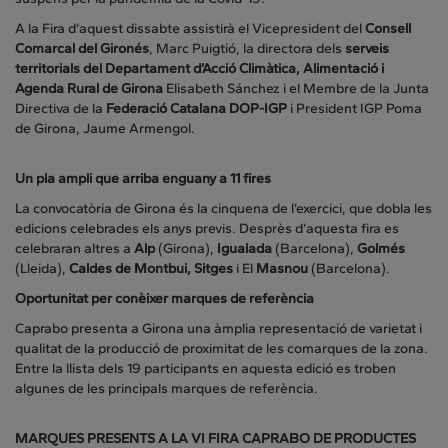
A la Fira d’aquest dissabte assistirà el Vicepresident del
Consell
Comarcal del Gironés
, Marc Puigtió, la directora dels
serveis
territorials del Departament d’Acció Climàtica, Alimentació i
Agenda Rural de Girona
Elisabeth Sánchez i el Membre de la Junta
Directiva de la
Federació Catalana DOP-IGP
i President IGP Poma
de Girona, Jaume Armengol.
Un pla ampli que arriba enguany a 11 fires
La convocatòria de Girona és la cinquena de l’exercici, que dobla les
edicions celebrades els anys previs. Desprès d’aquesta fira es
celebraran altres a
Alp
(Girona),
Igualada
(Barcelona),
Golmés
(Lleida),
Caldes de Montbui, Sitges
i El
Masnou
(Barcelona).
Oportunitat per conèixer marques de referència
Caprabo presenta a Girona una àmplia representació de varietat i
qualitat de la producció de proximitat de les comarques de la zona.
Entre la llista dels 19 participants en aquesta edició es troben
algunes de les principals marques de referència.
MARQUES PRESENTS A LA VI FIRA CAPRABO DE PRODUCTES