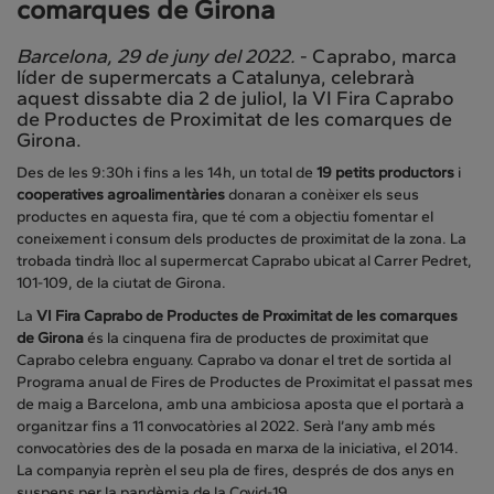
comarques de Girona
Barcelona, 29 de juny del 2022.
- Caprabo, marca
líder de supermercats a Catalunya, celebrarà
aquest dissabte dia 2 de juliol, la VI Fira Caprabo
de Productes de Proximitat de les comarques de
Girona.
Des de les 9:30h i fins a les 14h, un total de
19 petits productors
i
cooperatives agroalimentàries
donaran a conèixer els seus
productes en aquesta fira, que té com a objectiu fomentar el
coneixement i consum dels productes de proximitat de la zona. La
trobada tindrà lloc al supermercat Caprabo ubicat al Carrer Pedret,
101-109, de la ciutat de Girona.
La
VI Fira Caprabo de Productes de Proximitat de les comarques
de Girona
és la cinquena fira de productes de proximitat que
Caprabo celebra enguany. Caprabo va donar el tret de sortida al
Programa anual de Fires de Productes de Proximitat el passat mes
de maig a Barcelona, amb una ambiciosa aposta que el portarà a
organitzar fins a 11 convocatòries al 2022. Serà l’any amb més
convocatòries des de la posada en marxa de la iniciativa, el 2014.
La companyia reprèn el seu pla de fires, després de dos anys en
suspens per la pandèmia de la Covid-19.