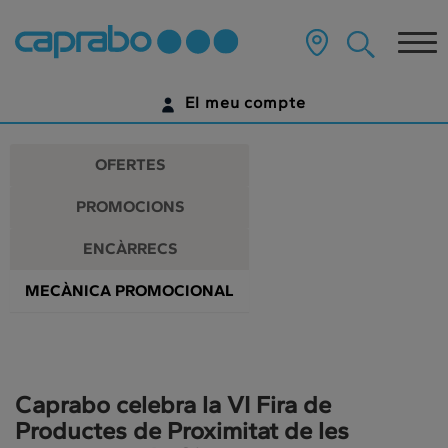
Promocions
Anar
al
Tog
i
contingut
principal
nav
descomptes
de
El meu compte
la
als
pàgina
IDENTIFICA'T
nostres
OFERTES
supermercats
ENCARA NO TENS UN COMPTE DIGITAL?
PROMOCIONS
COMENÇA AQUÍ
ENCÀRRECS
MECÀNICA PROMOCIONAL
Caprabo celebra la VI Fira de
Productes de Proximitat de les