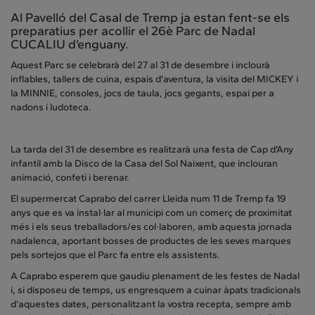
Al Pavelló del Casal de Tremp ja estan fent-se els
preparatius per acollir el 26è Parc de Nadal
CUCALIU d’enguany.
Aquest Parc se celebrarà del 27 al 31 de desembre i inclourà
inflables, tallers de cuina, espais d’aventura, la visita del MICKEY i
la MINNIE, consoles, jocs de taula, jocs gegants, espai per a
nadons i ludoteca.
La tarda del 31 de desembre es realitzarà una festa de Cap d’Any
infantil amb la Disco de la Casa del Sol Naixent, que inclouran
animació, confeti i berenar.
El supermercat Caprabo del carrer Lleida num 11 de Tremp fa 19
anys que es va instal·lar al municipi com un comerç de proximitat
més i els seus treballadors/es col·laboren, amb aquesta jornada
nadalenca, aportant bosses de productes de les seves marques
pels sortejos que el Parc fa entre els assistents.
A Caprabo esperem que gaudiu plenament de les festes de Nadal
i, si disposeu de temps, us engresquem a cuinar àpats tradicionals
d’aquestes dates, personalitzant la vostra recepta, sempre amb