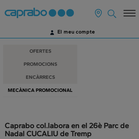
Promocions
Anar
al
Tog
i
contingut
principal
nav
descomptes
de
El meu compte
la
als
pàgina
IDENTIFICA'T
nostres
OFERTES
supermercats
ENCARA NO TENS UN COMPTE DIGITAL?
PROMOCIONS
COMENÇA AQUÍ
ENCÀRRECS
MECÀNICA PROMOCIONAL
Caprabo col.labora en el 26è Parc de
Nadal CUCALIU de Tremp