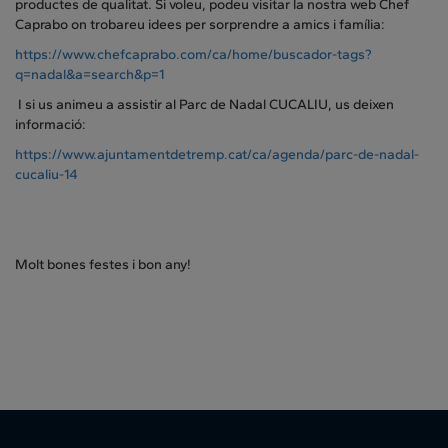
productes de qualitat. Si voleu, podeu visitar la nostra web Chef
Caprabo on trobareu idees per sorprendre a amics i família:
https://www.chefcaprabo.com/ca/home/buscador-tags?
q=nadal&a=search&p=1
I si us animeu a assistir al Parc de Nadal CUCALIU, us deixen
informació:
https://www.ajuntamentdetremp.cat/ca/agenda/parc-de-nadal-
cucaliu-14
Molt bones festes i bon any!