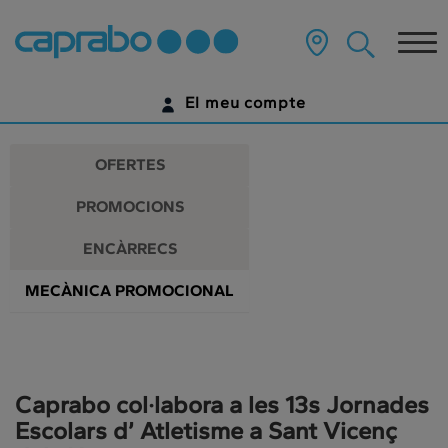
Promocions
Anar
al
Tog
i
contingut
principal
nav
descomptes
de
El meu compte
la
als
pàgina
IDENTIFICA'T
nostres
OFERTES
supermercats
ENCARA NO TENS UN COMPTE DIGITAL?
PROMOCIONS
COMENÇA AQUÍ
ENCÀRRECS
MECÀNICA PROMOCIONAL
Caprabo col·labora a les 13s Jornades
Escolars d’ Atletisme a Sant Vicenç