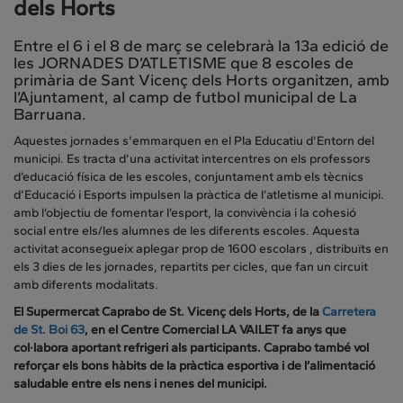
dels Horts
Entre el 6 i el 8 de març se celebrarà la 13a edició de
les JORNADES D’ATLETISME que 8 escoles de
primària de Sant Vicenç dels Horts organitzen, amb
l’Ajuntament, al camp de futbol municipal de La
Barruana.
Aquestes jornades s'emmarquen en el Pla Educatiu d'Entorn del
municipi. Es tracta d’una activitat intercentres on els professors
d’educació física de les escoles, conjuntament amb els tècnics
d’Educació i Esports impulsen la pràctica de l’atletisme al municipi.
amb l’objectiu de fomentar l’esport, la convivència i la cohesió
social entre els/les alumnes de les diferents escoles. Aquesta
activitat aconsegueix aplegar prop de 1600 escolars , distribuïts en
els 3 dies de les jornades, repartits per cicles, que fan un circuit
amb diferents modalitats.
El Supermercat Caprabo de St. Vicenç dels Horts, de la
Carretera
de St. Boi 63
, en el Centre Comercial LA VAILET fa anys que
col·labora aportant refrigeri als participants. Caprabo també vol
reforçar els bons hàbits de la pràctica esportiva i de l’alimentació
saludable entre els nens i nenes del municipi.