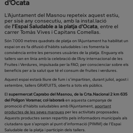
d’Ocata
L’Ajuntament del Masnou repeteix aquest estiu,
per sisè any consecutiu, amb la instal.lació
de
l’Espai Saludable a la platja d’Ocata
, entre el
carrer Tomàs Vives i Capitans Comellas.
Són
7.000 metres quadrats de platja on l’Ajuntament ha habilitat un
espai on es fa difusió d’hàbits saludables i es fomenta la
convivència entre les persones usuàries de la platja. Enguany els
tallers van en línia amb la celebració de l’Any internacional de les
Fruites i Verdures, impulsada per la FAO, per conscienciar sobre els
beneficis per a la salut que té el consum de fruites i verdures.
Aquest espai estarà lliure de fum i s’impartiran, durant juliol, agost i
setembre, tallers GRATUITS, oberts a tots els públics.
El
supermercat Caprabo del Masnou, de la Crta.Nacional 2 km 635
del Polígon Voramar, col·laborarà
en aquesta campanya de
promoció d’hàbits saludables amb l’Ajuntament,
aportant
productes de les seves marques
per les activitats proposades.
Aquests productes seran repartits pels informadors municipals als
ciutadans que s’apropin al punt d’informació (PIMM) de l’Espai
Saludable de la platja i participin dels tallers.