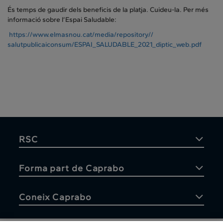
És temps de gaudir dels beneficis de la platja. Cuideu-la. Per més
informació sobre l’Espai Saludable:
https://www.elmasnou.cat/
media/repository//
salutpublicaiconsum/ESPAI_
SALUDABLE_2021_diptic_web.pdf
RSC
Forma part de Caprabo
Coneix Caprabo