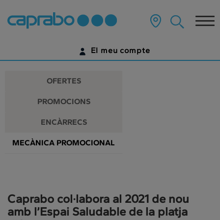
Promocions
Anar
al
Tog
i
contingut
principal
nav
descomptes
de
El meu compte
la
als
pàgina
IDENTIFICA'T
nostres
OFERTES
supermercats
ENCARA NO TENS UN COMPTE DIGITAL?
PROMOCIONS
COMENÇA AQUÍ
ENCÀRRECS
MECÀNICA PROMOCIONAL
Caprabo col·labora al 2021 de nou
amb l’Espai Saludable de la platja