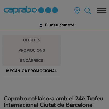
Promocions
Anar
al
Tog
i
contingut
principal
nav
descomptes
de
El meu compte
la
als
pàgina
IDENTIFICA'T
nostres
OFERTES
supermercats
ENCARA NO TENS UN COMPTE DIGITAL?
PROMOCIONS
COMENÇA AQUÍ
ENCÀRRECS
MECÀNICA PROMOCIONAL
Caprabo col·labora amb el 24è Trofeu
Internacional Ciutat de Barcelona-