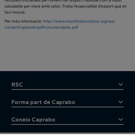
recolzem iniciatives pel foment de l’esport habitual com a hàbit
saludable per viure amb salut. Troba l’especialitat d’esport que et
faci moure.
Per més informació:
http://www.maritimbarcelona.org/wp-
content/uploads/pdf/circularcatala.pdf
RSC
Forma part de Caprabo
Coneix Caprabo