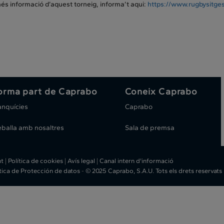
més informació d’aquest torneig, informa’t aqui:
https://www.rugbysitges
orma part de Caprabo
Coneix Caprabo
anquícies
Caprabo
eballa amb nosaltres
Sala de premsa
ht
|
Política de cookies
|
Avís legal
|
Canal intern d'informació
ítica de Protección de datos
-
© 2025 Caprabo, S.A.U. Tots els drets reservats