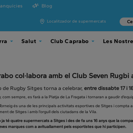
ranquícies
Blog
Localitzador de supermercats
rra
Salut
Club Caprabo
Les Nostr
Toggle
Toggle
Toggle
Dropdown
Dropdown
Dropdown
abo col·labora amb el Club Seven Rugbi a
b de Rugby Sitges torna a celebrar,
entre dissabte 17 i 1
 com sempre, es farà a la Platja de La Fragata i tornaran a gaudir d’equ
orneig és una de les principals activitats esportives de Sitges i compta 
ment de Sitges i amb l’orgull dels ciutadans de la Vila.
ja té quatre supermercats a Sitges i des de fa uns 16 anys que la compa
eves marques com a avituallament pels esportistes que hi participen.