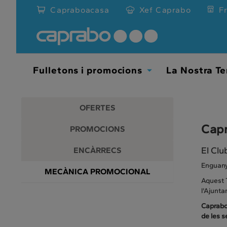
Promocions
Anar
Capraboacasa
Xef Caprabo
F
al
i
contingut
principal
descomptes
de
la
als
pàgina
Fulletons i promocions
La Nostra Te
Toggle
nostres
Dropdown
supermercats
OFERTES
Capr
PROMOCIONS
El Clu
ENCÀRRECS
Enguany,
MECÀNICA PROMOCIONAL
Aquest T
l'Ajunta
Caprabo 
de les s