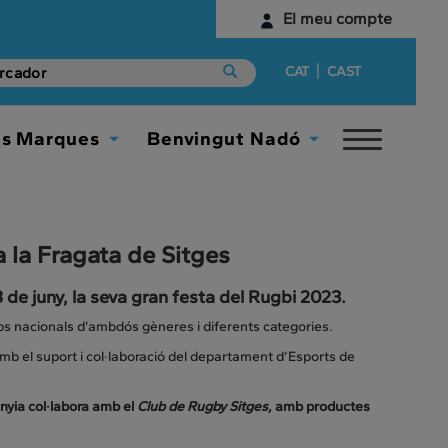
El meu compte
Identifica't
|
CAT
CAST
Encara no tens un compte digital?
es Marques
Benvingut Nadó
Toggle
Comença aquí
Toggle
Toggle
navigat
Dropdown
Dropdown
 la Fragata de Sitges
8 de juny, la seva gran festa del Rugbi 2023.
ips nacionals d’ambdós gèneres i diferents categories.
amb el suport i col·laboració del departament d’Esports de
nyia col·labora amb el
Club de Rugby Sitges,
amb productes