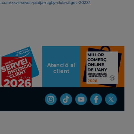
.com/xxvii-seven-platja-rugby-club-sitges-2023/
Atenció al
client