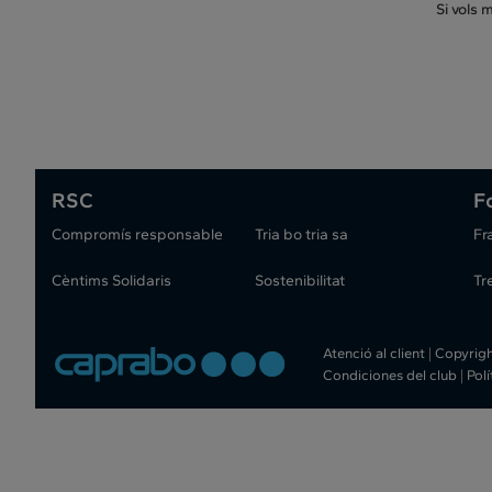
Si vols 
RSC
F
Compromís responsable
Tria bo tria sa
Fr
Cèntims Solidaris
Sostenibilitat
Tr
Atenció al client
|
Copyrig
Condiciones del club
|
Pol