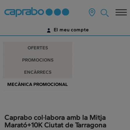
Promocions
Anar
al
Tog
i
contingut
principal
nav
descomptes
de
El meu compte
la
als
pàgina
IDENTIFICA'T
nostres
OFERTES
supermercats
ENCARA NO TENS UN COMPTE DIGITAL?
PROMOCIONS
COMENÇA AQUÍ
ENCÀRRECS
MECÀNICA PROMOCIONAL
Caprabo col·labora amb la Mitja
Marató+10K Ciutat de Tarragona