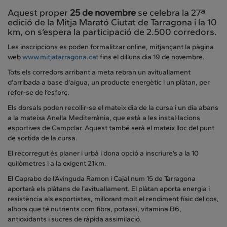
Aquest proper
25 de novembre
se celebra la 27ª
edició de la Mitja Marató Ciutat de Tarragona i la 10
km, on s’espera la participació de 2.500 corredors.
Les inscripcions es poden formalitzar online, mitjançant la pàgina
web
www.mitjatarragona.cat
fins el dilluns dia 19 de novembre.
Tots els corredors arribant a meta rebran un avituallament
d’arribada a base d’aigua, un producte energètic i un plàtan, per
refer-se de l’esforç.
Els dorsals poden recollir-se el mateix dia de la cursa i un dia abans
a la mateixa Anella Mediterrània, que està a les instal·lacions
esportives de Campclar. Aquest també serà el mateix lloc del punt
de sortida de la cursa.
El recorregut és planer i urbà i dona opció a inscriure’s a la 10
quilòmetres i a la exigent 21km.
El Caprabo de l’Avinguda Ramon i Cajal num 15 de Tarragona
aportarà els plàtans de l’avituallament. El plàtan aporta energia i
resistència als esportistes, millorant molt el rendiment físic del cos,
alhora que té nutrients com fibra, potassi, vitamina B6,
antioxidants i sucres de ràpida assimilació.