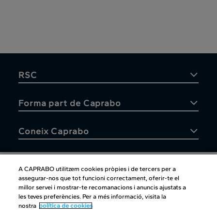
RSC
Forma part de Caprabo
Coneix Caprabo
A CAPRABO utilitzem cookies pròpies i de tercers per a
assegurar-nos que tot funcioni correctament, oferir-te el
Atenció al client
millor servei i mostrar-te recomanacions i anuncis ajustats a
les teves preferències. Per a més informació, visita la
nostra
política de cookies