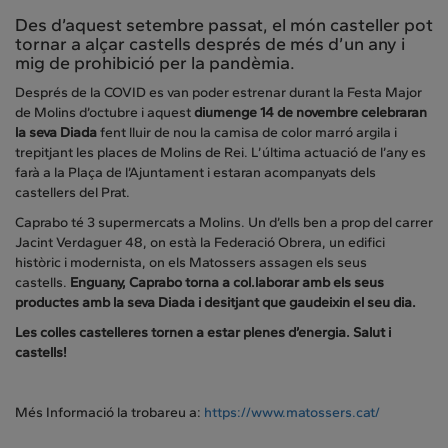
Des d’aquest setembre passat, el món casteller pot
tornar a alçar castells després de més d’un any i
mig de prohibició per la pandèmia.
Després de la COVID es van poder estrenar durant la Festa Major
de Molins d’octubre i aquest
diumenge 14 de novembre celebraran
la seva Diada
fent lluir de nou la camisa de color marró argila i
trepitjant les places de Molins de Rei. L’última actuació de l’any es
farà a la Plaça de l’Ajuntament i estaran acompanyats dels
castellers del Prat.
Caprabo té 3 supermercats a Molins. Un d’ells ben a prop del carrer
Jacint Verdaguer 48, on està la Federació Obrera, un edifici
històric i modernista, on els Matossers assagen els seus
castells.
Enguany, Caprabo torna a col.laborar amb els seus
productes amb la seva Diada i desitjant que gaudeixin el seu dia.
Les colles castelleres tornen a estar plenes d’energia. Salut i
castells!
Més Informació la trobareu a:
https://www.matossers.cat/