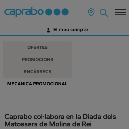
Promocions
Anar
al
Tog
i
contingut
principal
nav
descomptes
de
El meu compte
la
als
pàgina
IDENTIFICA'T
nostres
OFERTES
supermercats
ENCARA NO TENS UN COMPTE DIGITAL?
PROMOCIONS
COMENÇA AQUÍ
ENCÀRRECS
MECÀNICA PROMOCIONAL
Caprabo col·labora en la Diada dels
Matossers de Molins de Rei