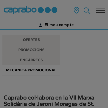
Promocions
Anar
al
Tog
i
contingut
principal
nav
descomptes
de
El meu compte
la
als
pàgina
IDENTIFICA'T
nostres
OFERTES
supermercats
ENCARA NO TENS UN COMPTE DIGITAL?
PROMOCIONS
COMENÇA AQUÍ
ENCÀRRECS
MECÀNICA PROMOCIONAL
Caprabo col·labora en la VII Marxa
Solidària de Jeroni Moragas de St.