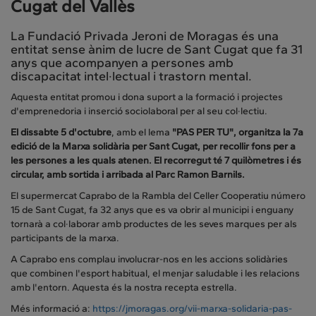
Cugat del Vallès
La Fundació Privada Jeroni de Moragas és una
entitat sense ànim de lucre de Sant Cugat que fa 31
anys que acompanyen a persones amb
discapacitat intel·lectual i trastorn mental.
Aquesta entitat promou i dona suport a la formació i projectes
d'emprenedoria i inserció sociolaboral per al seu col·lectiu.
El
dissabte 5 d'octubre
, amb el lema
"PAS PER TU", organitza la 7a
edició de la Marxa solidària per Sant Cugat, per recollir fons per a
les persones a les quals atenen. El recorregut té 7 quilòmetres i és
circular, amb sortida i arribada al Parc Ramon Barnils.
El supermercat Caprabo de la Rambla del Celler Cooperatiu número
15 de Sant Cugat, fa 32 anys que es va obrir al municipi i enguany
tornarà a col·laborar amb productes de les seves marques per als
participants de la marxa.
A Caprabo ens complau involucrar-nos en les accions solidàries
que combinen l'esport habitual, el menjar saludable i les relacions
amb l'entorn. Aquesta és la nostra recepta estrella.
Més informació a:
https://jmoragas.org/vii-marxa-solidaria-pas-