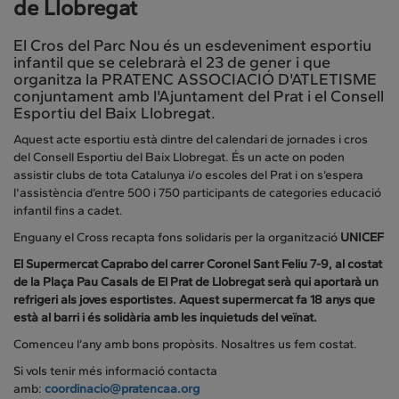
de Llobregat
El Cros del Parc Nou és un esdeveniment esportiu
infantil que se celebrarà el 23 de gener i que
organitza la PRATENC ASSOCIACIÓ D'ATLETISME
conjuntament amb l'Ajuntament del Prat i el Consell
Esportiu del Baix Llobregat.
Aquest acte esportiu està dintre del calendari de jornades i cros
del Consell Esportiu del Baix Llobregat. És un acte on poden
assistir clubs de tota Catalunya i/o escoles del Prat i on s’espera
l'assistència d’entre 500 i 750 participants de categories educació
infantil fins a cadet.
Enguany el Cross recapta fons solidaris per la organització
UNICEF
El Supermercat Caprabo del carrer Coronel Sant Feliu 7-9, al costat
de la Plaça Pau Casals de El Prat de Llobregat serà qui aportarà un
refrigeri als joves esportistes. Aquest supermercat fa 18 anys que
està al barri i és solidària amb les inquietuds del veïnat.
Comenceu l’any amb bons propòsits. Nosaltres us fem costat.
Si vols tenir més informació contacta
amb:
coordinacio@pratencaa.org