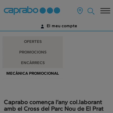
Promocions
Anar
al
Tog
i
contingut
principal
nav
descomptes
de
El meu compte
la
als
pàgina
IDENTIFICA'T
nostres
OFERTES
supermercats
ENCARA NO TENS UN COMPTE DIGITAL?
PROMOCIONS
COMENÇA AQUÍ
ENCÀRRECS
MECÀNICA PROMOCIONAL
Caprabo comença l’any col.laborant
amb el Cross del Parc Nou de El Prat