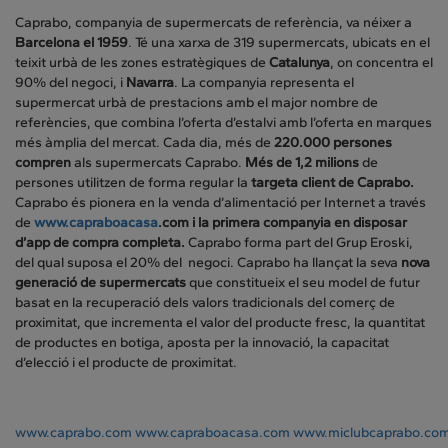
Caprabo, companyia de supermercats de referència, va néixer a
Barcelona el 1959
. Té una xarxa de 319 supermercats, ubicats en el
teixit urbà de les zones estratègiques de
Catalunya
, on concentra el
90% del negoci, i
Navarra
. La companyia representa el
supermercat urbà de prestacions amb el major nombre de
referències, que combina l’oferta d’estalvi amb l’oferta en marques
més àmplia del mercat. Cada dia, més de
220.000 persones
compren
als supermercats Caprabo.
Més de 1,2 milions
de
persones utilitzen de forma regular la
targeta client de Caprabo.
Caprabo és pionera en la venda d’alimentació per Internet a través
de
www.capraboacasa
.com i la primera companyia en disposar
d’app de compra completa.
Caprabo forma part del Grup Eroski,
del qual suposa el 20% del negoci. Caprabo ha llançat la seva
nova
generació de supermercats
que constitueix el seu model de futur
basat en la recuperació dels valors tradicionals del comerç de
proximitat, que incrementa el valor del producte fresc, la quantitat
de productes en botiga, aposta per la innovació, la capacitat
d’elecció i el producte de proximitat.
www.caprabo.com
www.capraboacasa.com
www.miclubcaprabo.co