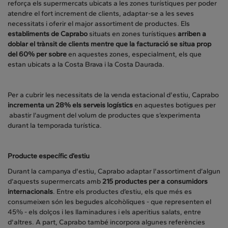
reforça els supermercats ubicats a les zones turístiques per poder
atendre el fort increment de clients, adaptar-se a les seves
necessitats i oferir el major assortiment de productes. Els
establiments de Caprabo
situats en zones turístiques
arriben a
doblar el trànsit de clients mentre que la facturació se situa prop
del 60% per sobre
en aquestes zones, especialment, els que
estan ubicats a la Costa Brava i la Costa Daurada.
Per a cubrir les necessitats de la venda estacional d'estiu, Caprabo
incrementa un 28% els serveis logístics
en aquestes botigues per
abastir l’augment del volum de productes que s’experimenta
durant la temporada turística.
Producte específic d’estiu
Durant la campanya d'estiu, Caprabo adaptar l'assortiment d’algun
d’aquests supermercats amb
215 productes per a consumidors
internacionals
. Entre els productes d’estiu, els que més es
consumeixen són les begudes alcohòliques - que representen el
45% - els dolços i les llaminadures i els aperitius salats, entre
d'altres. A part, Caprabo també incorpora algunes referències