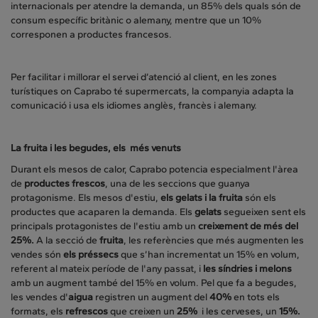
internacionals per atendre la demanda, un 85% dels quals són de
consum específic britànic o alemany, mentre que un 10%
corresponen a productes francesos.
Per facilitar i millorar el servei d’atenció al client, en les zones
turístiques on Caprabo té supermercats, la companyia adapta la
comunicació i usa els idiomes anglès, francès i alemany.
La fruita i les begudes, els més venuts
Durant els mesos de calor, Caprabo potencia especialment l'àrea
de
productes frescos
, una de les seccions que guanya
protagonisme. Els mesos d'estiu,
els gelats i la fruita
són els
productes que acaparen la demanda. Els
gelats
segueixen sent els
principals protagonistes de l'estiu amb un
creixement de més del
25%.
A la secció de
fruita
, les referències que més augmenten les
vendes són
els préssecs
que s’han incrementat un 15% en volum,
referent al mateix període de l'any passat, i
les síndries i melons
amb un augment també del 15% en volum. Pel que fa a begudes,
les vendes d'
aigua
registren un augment del
40%
en tots els
formats, els
refrescos
que creixen un
25%
i les cerveses, un
15%.