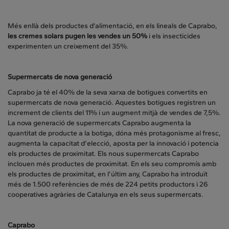
Més enllà dels productes d’alimentació, en els lineals de Caprabo,
les cremes solars pugen les vendes un 50%
i els insecticides
experimenten un creixement del 35%.
Supermercats de nova generació
Caprabo ja té el 40% de la seva xarxa de botigues convertits en
supermercats de nova generació. Aquestes botigues registren un
increment de clients del 11% i un augment mitjà de vendes de 7,5%.
La nova generació de supermercats Caprabo augmenta la
quantitat de producte a la botiga, dóna més protagonisme al fresc,
augmenta la capacitat d'elecció, aposta per la innovació i potencia
els productes de proximitat. Els nous supermercats Caprabo
inclouen més productes de proximitat. En els seu compromís amb
els productes de proximitat, en l’últim any, Caprabo ha introduït
més de 1.500 referències de més de 224 petits productors i 26
cooperatives agràries de Catalunya en els seus supermercats.
Caprabo