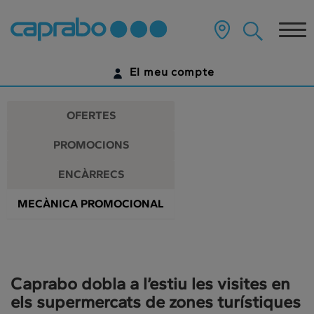
Promocions
Anar
al
Tog
i
contingut
principal
nav
descomptes
de
El meu compte
la
als
pàgina
IDENTIFICA'T
nostres
OFERTES
supermercats
ENCARA NO TENS UN COMPTE DIGITAL?
PROMOCIONS
COMENÇA AQUÍ
ENCÀRRECS
MECÀNICA PROMOCIONAL
Caprabo dobla a l’estiu les visites en
els supermercats de zones turístiques