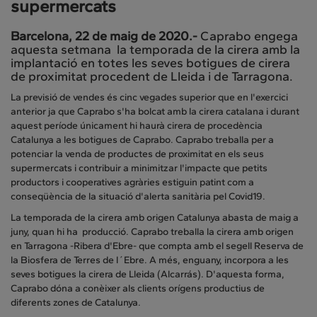
supermercats
Barcelona, 22 de maig de 2020.-
Caprabo engega
aquesta setmana la temporada de la cirera amb la
implantació en totes les seves botigues de cirera
de proximitat procedent de Lleida i de Tarragona.
La previsió de vendes és cinc vegades superior que en l'exercici
anterior ja que Caprabo s'ha bolcat amb la cirera catalana i durant
aquest període únicament hi haurà cirera de procedència
Catalunya a les botigues de Caprabo. Caprabo treballa per a
potenciar la venda de productes de proximitat en els seus
supermercats i contribuir a minimitzar l'impacte que petits
productors i cooperatives agràries estiguin patint com a
conseqüència de la situació d'alerta sanitària pel Covid19.
La temporada de la cirera amb origen Catalunya abasta de maig a
juny, quan hi ha producció. Caprabo treballa la cirera amb origen
en Tarragona -Ribera d'Ebre- que compta amb el segell Reserva de
la Biosfera de Terres de l´Ebre. A més, enguany, incorpora a les
seves botigues la cirera de Lleida (Alcarrás). D'aquesta forma,
Caprabo dóna a conèixer als clients orígens productius de
diferents zones de Catalunya.