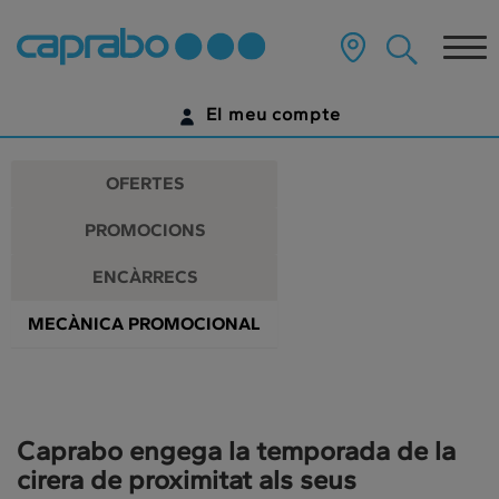
Promocions
Anar
al
Tog
i
contingut
principal
nav
descomptes
de
El meu compte
la
als
pàgina
IDENTIFICA'T
nostres
OFERTES
supermercats
ENCARA NO TENS UN COMPTE DIGITAL?
PROMOCIONS
COMENÇA AQUÍ
ENCÀRRECS
MECÀNICA PROMOCIONAL
Caprabo engega la temporada de la
cirera de proximitat als seus