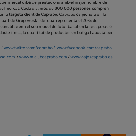
supermercat urbà de prestacions amb el major nombre de
 del mercat. Cada dia, més de
300.000 persones compren
ar la
targeta client de Caprabo
. Caprabo és pionera en la
 part de Grup Eroski, del qual representa el 20% del
constitueixen el seu model de futur basat en la recuperació
ducte fresc, la quantitat de productes en botiga i aposta per
m
/
www.twitter.com/caprabo /
www.facebook.com/caprabo
asa.com
/
www.miclubcaprabo.com
/
www.viajescaprabo.es