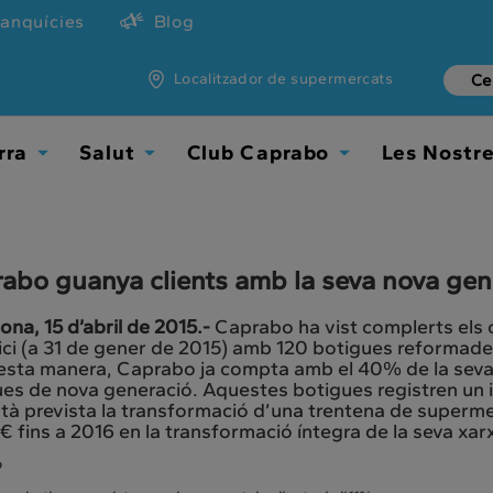
ranquícies
Blog
Localitzador de supermercats
rra
Salut
Club Caprabo
Les Nostr
Toggle
Toggle
Toggle
Dropdown
Dropdown
Dropdown
abo guanya clients amb la seva nova gen
ona, 15 d’abril de 2015.-
Caprabo ha vist complerts els o
cici (a 31 de gener de 2015) amb 120 botigues reformad
esta manera, Caprabo ja compta amb el 40% de la seva 
es de nova generació. Aquestes botigues registren un i
tà prevista la transformació d’una trentena de superme
€ fins a 2016 en la transformació íntegra de la seva xar
o