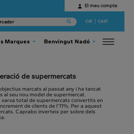
El meu compte
Identifica't
|
CAT
CAST
Encara no tens un compte digital?
es Marques
Benvingut Nadó
Toggle
Comença aquí
Toggle
Toggle
navigat
Dropdown
Dropdown
eració de supermercats
bjectius marcats al passat any i ha tancat
es al seu nou model de supermercat.
xarxa total de supermercats convertits en
ncrement de clients de l’11%. Per a aquest
rcats. Caprabo inverteix per sobre dels
xa.