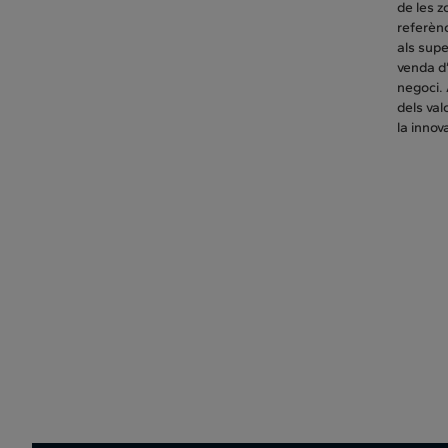
de les 
referènc
als sup
venda d’
negoci. 
dels val
la innova