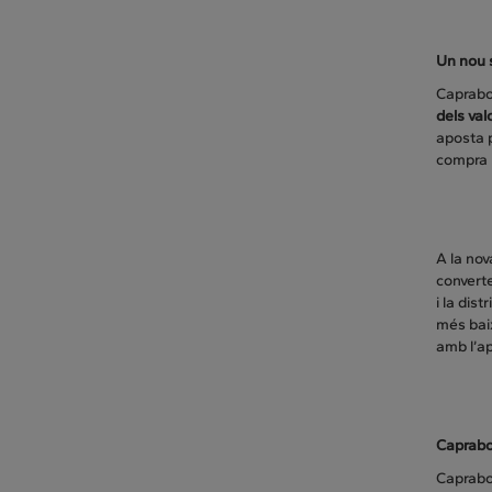
Un nou 
Caprabo 
dels val
aposta 
compra m
A la nov
converte
i la dis
més baix
amb l’ap
Caprab
Caprabo