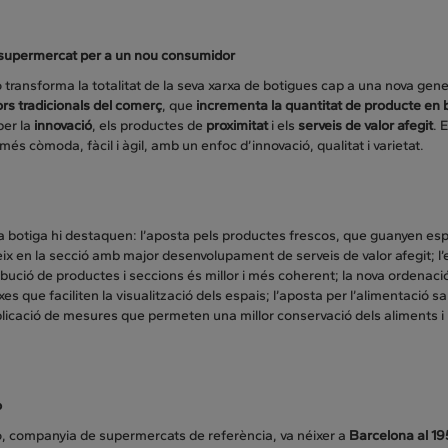
supermercat per a un nou consumidor
transforma la totalitat de la seva xarxa de botigues cap a una nova gen
ors tradicionals del comerç
, que
incrementa la quantitat de producte en 
per la
innovació
, els productes de
proximitat
i els
serveis de valor afegit
. 
és còmoda, fàcil i àgil, amb un enfoc d’innovació, qualitat i varietat.
a botiga hi destaquen: l’aposta pels productes frescos, que guanyen espa
ix en la secció amb major desenvolupament de serveis de valor afegit; l
tribució de productes i seccions és millor i més coherent; la nova ordena
es que faciliten la visualització dels espais; l’aposta per l’alimentació s
licació de mesures que permeten una millor conservació dels aliments i u
o
, companyia de supermercats de referència, va néixer a
Barcelona al 19