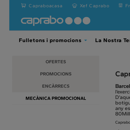
Promocions
Anar
Capraboacasa
Xef Caprabo
F
al
i
contingut
principal
descomptes
de
la
als
pàgina
Fulletons i promocions
La Nostra Te
Toggle
nostres
Dropdown
supermercats
OFERTES
Capr
PROMOCIONS
Barcel
ENCÀRRECS
l’exer
D’aqu
MECÀNICA PROMOCIONAL
botigu
any es
80Mill
Caprab