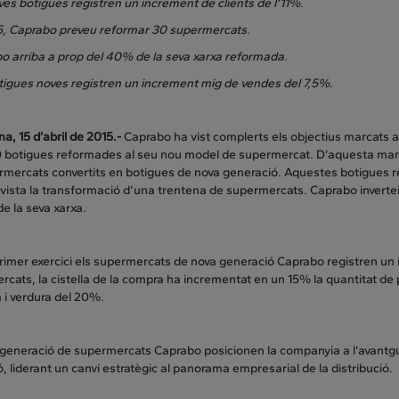
ves botigues registren un increment de clients de l’11%.
5, Caprabo preveu reformar 30 supermercats.
o arriba a prop del 40% de la seva xarxa reformada.
tigues noves registren un increment mig de vendes del 7,5%.
a, 15 d’abril de 2015.-
Caprabo ha vist complerts els objectius marcats al 
 botigues reformades al seu nou model de supermercat. D’aquesta mane
mercats convertits en botigues de nova generació. Aquestes botigues re
vista la transformació d’una trentena de supermercats. Caprabo invertei
de la seva xarxa.
primer exercici els supermercats de nova generació Caprabo registren un
cats, la cistella de la compra ha incrementat en un 15% la quantitat de 
a i verdura del 20%.
 generació de supermercats Caprabo posicionen la companyia a l’avantgu
, liderant un canvi estratègic al panorama empresarial de la distribució.