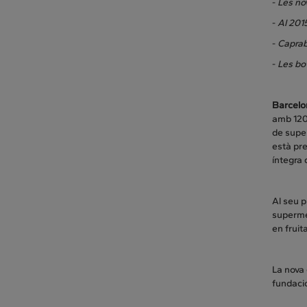
-
Les no
-
Al 201
-
Caprab
-
Les bo
Barcelon
amb 120
de super
està pre
íntegra 
Al seu 
supermer
en fruit
La nova
fundació