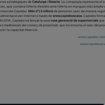
zones estratègiques de
Catalunya
i
Navarra
. La companyia representa el 
ies, que combina l’oferta d’estalvi amb l’oferta en marques més àmplia
ermercats Caprabo.
Més d’1,3 milions
de persones usen de manera regul
alimentació per Internet a través de
www.capraboacasa
. Caprabo forma
Al 2014, Caprabo ha llençat la seva
nova generació de supermercats
que 
ors tradicionals del comerç de proximitat, que incrementa el valor del pro
ció i la capacitat d’elecció.
www.caprabo.co
www.capraboac