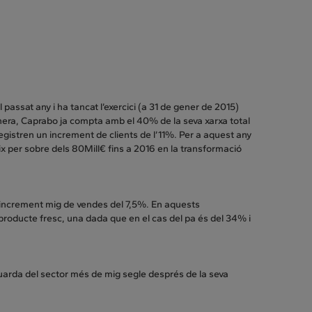
passat any i ha tancat l’exercici (a 31 de gener de 2015)
ra, Caprabo ja compta amb el 40% de la seva xarxa total
gistren un increment de clients de l’11%. Per a aquest any
x per sobre dels 80Mill€ fins a 2016 en la transformació
 increment mig de vendes del 7,5%. En aquests
producte fresc, una dada que en el cas del pa és del 34% i
arda del sector més de mig segle després de la seva