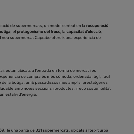
eració de supermercats, un model centrat en la
recuperació
botiga
, el
protagonisme del fresc
, la
capacitat d’elecció
,
El nou supermercat Caprabo ofereix una experiència de
i, estan ubicats a l’entrada en forma de mercat i es
’experiència de compra és més còmoda, ordenada, àgil, fàcil
ció de la botiga, amb passadissos més amplis, prestatgeries
aludable amb noves seccions i productes; i l’eco sostenibilitat
n estalvi d’energia.
59.
Té una xarxa de 321 supermercats, ubicats al teixit urbà