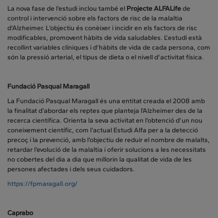
La nova fase de l’estudi inclou també el
Projecte ALFALife
de
control i intervenció sobre els factors de risc de la malaltia
d'Alzheimer. L’objectiu és conèixer i incidir en els factors de risc
modificables, promovent hàbits de vida saludables. L'estudi està
recollint variables clíniques i d'hàbits de vida de cada persona, com
són la pressió arterial, el tipus de dieta o el nivell d'activitat física.
Fundació Pasqual Maragall
La Fundació Pasqual Maragall és una entitat creada el 2008 amb
la finalitat d’abordar els reptes que planteja l’Alzheimer des de la
recerca científica. Orienta la seva activitat en l’obtenció d’un nou
coneixement científic, com l’actual Estudi Alfa per a la detecció
precoç i la prevenció, amb l’objectiu de reduir el nombre de malalts,
retardar l’evolució de la malaltia i oferir solucions a les necessitats
no cobertes del dia a dia que millorin la qualitat de vida de les
persones afectades i dels seus cuidadors.
https://fpmaragall.org/
Caprabo