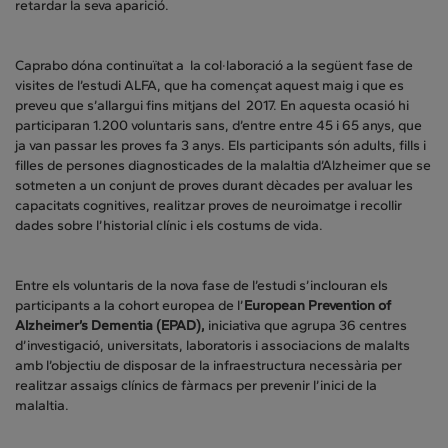
retardar la seva aparició.
Caprabo dóna continuïtat a la col·laboració a la següent fase de
visites de l’estudi ALFA, que ha començat aquest maig i que es
preveu que s’allargui fins mitjans del 2017. En aquesta ocasió hi
participaran 1.200 voluntaris sans, d’entre entre 45 i 65 anys, que
ja van passar les proves fa 3 anys. Els participants són adults, fills i
filles de persones diagnosticades de la malaltia d’Alzheimer que se
sotmeten a un conjunt de proves durant dècades per avaluar les
capacitats cognitives, realitzar proves de neuroimatge i recollir
dades sobre l’historial clínic i els costums de vida.
Entre els voluntaris de la nova fase de l’estudi s’inclouran els
participants a la cohort europea de l’
European Prevention of
Alzheimer’s Dementia (EPAD),
iniciativa que agrupa 36 centres
d’investigació, universitats, laboratoris i associacions de malalts
amb l’objectiu de disposar de la infraestructura necessària per
realitzar assaigs clínics de fàrmacs per prevenir l’inici de la
malaltia.