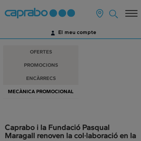
Promocions
Anar
al
Tog
i
contingut
principal
nav
descomptes
de
El meu compte
la
als
pàgina
IDENTIFICA'T
nostres
OFERTES
supermercats
ENCARA NO TENS UN COMPTE DIGITAL?
PROMOCIONS
COMENÇA AQUÍ
ENCÀRRECS
MECÀNICA PROMOCIONAL
Caprabo i la Fundació Pasqual
Maragall renoven la col·laboració en la