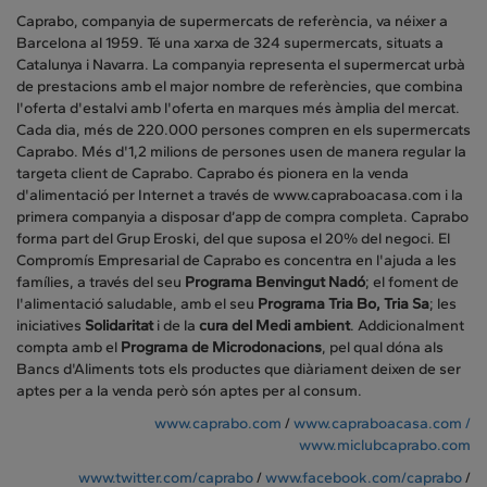
Caprabo, companyia de supermercats de referència, va néixer a
Barcelona al 1959. Té una xarxa de 324 supermercats, situats a
Catalunya i Navarra. La companyia representa el supermercat urbà
de prestacions amb el major nombre de referències, que combina
l'oferta d'estalvi amb l'oferta en marques més àmplia del mercat.
Cada dia, més de 220.000 persones compren en els supermercats
Caprabo. Més d'1,2 milions de persones usen de manera regular la
targeta client de Caprabo. Caprabo és pionera en la venda
d'alimentació per Internet a través de www.capraboacasa.com i la
primera companyia a disposar d’app de compra completa. Caprabo
forma part del Grup Eroski, del que suposa el 20% del negoci. El
Compromís Empresarial de Caprabo es concentra en l'ajuda a les
famílies, a través del seu
Programa Benvingut Nadó
; el foment de
l'alimentació saludable, amb el seu
Programa Tria Bo, Tria Sa
; les
iniciatives
Solidaritat
i de la
cura del Medi ambient
. Addicionalment
compta amb el
Programa de Microdonacions
, pel qual dóna als
Bancs d'Aliments tots els productes que diàriament deixen de ser
aptes per a la venda però són aptes per al consum.
www.caprabo.com
/
www.capraboacasa.com /
www.miclubcaprabo.com
www.twitter.com/caprabo
/
www.facebook.com/caprabo
/